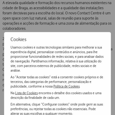
A elevada qualidade e formação dos recursos humanos existentes na
cidade de Braga, as acessibilidades e a qualidade das instalações
foram decisivas para a escolha do local. O novo Contact Centre é um
open space com luz natural, salas de reunião para suporte às
operações e acções de formação e uma zona de alimentação para os
colaboradores.
2013 é o ano em que a Randstad inaugura dois contact centres
Cookies
2
próprios, um em Lisboa e outro em Braga, num total de 3900m
e
Usamos cookies e outras tecnologias similares para melhorar a sua
750 posições de atendimento. “Estes investimentos reforçam a nossa
experiência digital, personalizar conteúdos e anúncios, para lhe
posição enquanto parceiros no crescimento do negócio dos nossos
proporcionar funcionalidades de redes sociais, e para analisar dados
clientes e confirmam a importância estratégica do atendimento
de navegação. Partilhamos informação, relativa à sua utilização do
telefónico na relação com o cliente” afirma Carla Marques, Directora
site, com parceiros externos de publicidade, redes sociais e de
Comercial da Randstad Contact Centres. “É preciso olhar para as
análise.
oportunidades deste sector, não apenas na área da empregabilidade,
Ao “Aceitar todas as cookies” está a consentir cookies próprios e de
mas também na possibilidade de carreira, porque neste negócio a
terceiros, das categorias de performance, personalização e
diferença está sempre nas pessoas” acrescenta a mesma
publicidade, conforme a nossa
Política de Cookies
.
responsável.
Na
Lista de Cookies
encontra o detalhe dos cookies usados e uma
descrição da finalidade de cada um.
Em alternativa, clique “Configurar cookies” onde pode gerir as suas
preferências, ou rejeitar todas as cookies não essenciais. Pode
alterar as suas escolhas a qualquer momento.