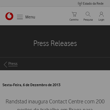
Estado da Rede
Carrinho de compras
Pesquisar
My Vo
Menu
Carrinho
Pesquisa
Login
https://www.vodafone.pt
Press Releases
Breadcrumbs
Press
Sexta-Feira, 6 de Dezembro de 2013
Randstad inaugura Contact Centre com 200