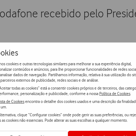
odafone recebido pelo Presid
olao, escolheu pela primeira vez Portugal para a realização 
okies
os cookies e outras tecnologias similares para melhorar a sua experiência digital,
onalizar conteúdos e anúncios, para lhe proporcionar funcionalidades de redes socia
pelo Exmo. Sr. Presidente da República Portuguesa, Prof. Dr. Aní
 analisar dados de navegação. Partilhamos informação, relativa à sua utilização do sit
parceiros externos de publicidade, redes sociais e de análise.
gal e para o próprio País, após o Grupo ter anunciado um refor
Aceitar todas as cookies” está a consentir cookies próprios e de terceiros, das catego
erformance, personalização e publicidade, conforme a nossa
Política de Cookies
.
imos 2 anos no desenvolvimento de uma rede ainda mais avançada
ista de Cookies
encontra o detalhe dos cookies usados e uma descrição da finalida
grau de compromisso da Vodafone com o mercado português.
 um.
lternativa, clique “Configurar cookies” onde pode gerir as suas preferências, ou reje
s as cookies não essenciais. Pode alterar as suas escolhas a qualquer momento.