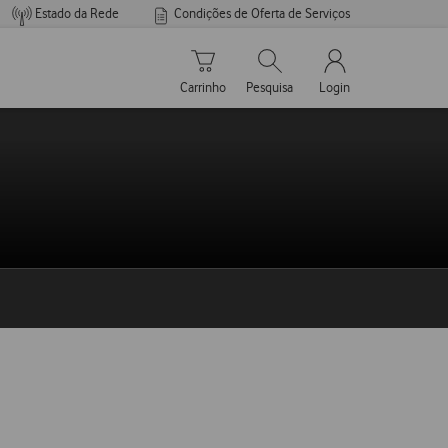
Estado da Rede
Condições de Oferta de Serviços
Carrinho de compras
Pesquisar
My Vodafone Men
Carrinho
Pesquisa
Login