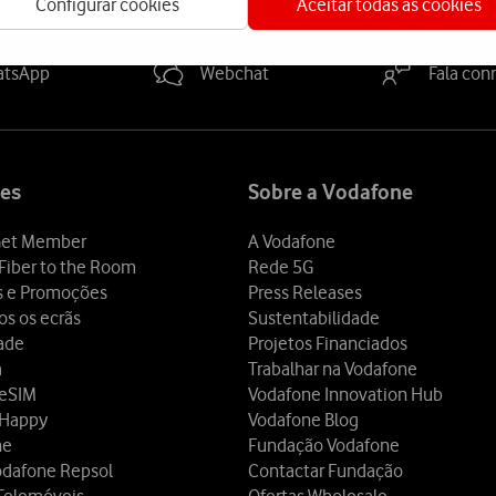
Configurar cookies
Aceitar todas as cookies
a-nos
atsApp
Webchat
Fala con
es
Sobre a Vodafone
et Member
A Vodafone
Fiber to the Room
Rede 5G
s e Promoções
Press Releases
os os ecrãs
Sustentabilidade
dade
Projetos Financiados
a
Trabalhar na Vodafone
 eSIM
Vodafone Innovation Hub
 Happy
Vodafone Blog
ne
Fundação Vodafone
odafone Repsol
Contactar Fundação