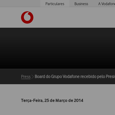
Particulares
Business
A Vodafon
https://www.vodafone.pt
Breadcrumbs
Press
Board do Grupo Vodafone recebido pelo Pres
Terça-Feira, 25 de Março de 2014