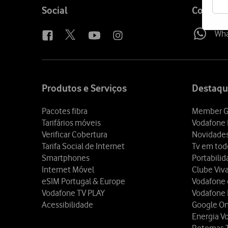
Follow
Social
Contact
us
Wh
Site
map
Produtos e Serviços
Destaqu
Pacotes fibra
Member G
Tarifários móveis
Vodafone 
Verificar Cobertura
Novidade
Tarifa Social de Internet
Tv em tod
Smartphones
Portabili
Internet Móvel
Clube Viv
eSIM Portugal & Europe
Vodafone
Vodafone TV PLAY
Vodafone
Acessibilidade
Google O
Energia V