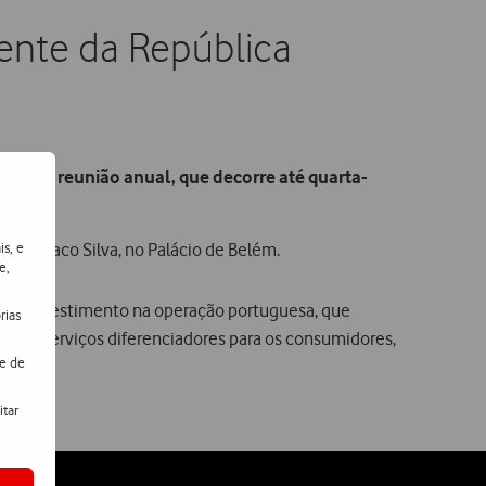
ente da República
da sua reunião anual, que decorre até quarta-
is, e
bal Cavaco Silva, no Palácio de Belém.
e,
ço de investimento na operação portuguesa, que
rias
 e de serviços diferenciadores para os consumidores,
de de
itar