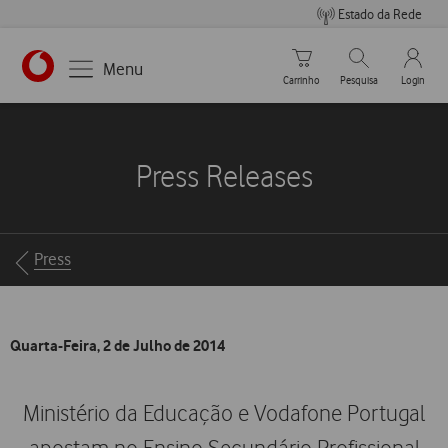
Estado da Rede
Carrinho de compras
Pesquisar
My Vo
Menu
Carrinho
Pesquisa
Login
https://www.vodafone.pt
Press Releases
Breadcrumbs
Press
Quarta-Feira, 2 de Julho de 2014
Ministério da Educação e Vodafone Portugal