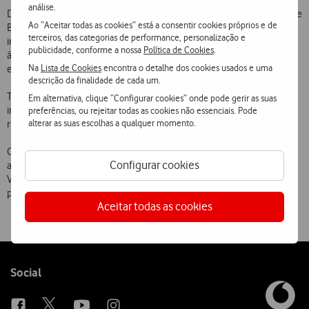
análise.
Da mesma geografia continental, Sharon Van Etten, a jovem artista de
Ao “Aceitar todas as cookies” está a consentir cookies próprios e de
Brooklyn, que se estreou em 2009 com um disco de canções folk
terceiros, das categorias de performance, personalização e
intitulado “Because I Was In Love”, editou este ano o seu quarto
publicidade, conforme a nossa
Política de Cookies
.
álbum de originais, “Are We There”, e é um dos nomes mais
Na
Lista de Cookies
encontra o detalhe dos cookies usados e uma
elogiados e apreciados da música pop e folk.
descrição da finalidade de cada um.
Também dos Estados Unidos da América, Tune-Yards, um projeto da
Em alternativa, clique “Configurar cookies” onde pode gerir as suas
irreverente Merrill Garbus, vem ao Vodafone Mexefest com o seu
preferências, ou rejeitar todas as cookies não essenciais. Pode
alterar as suas escolhas a qualquer momento.
reportório constituído por três discos, todos lançados pela 4AD.
O preço dos bilhetes para o festival mantém-se nos 40 euros, com
Configurar cookies
acesso a todos os concertos, em todas as salas dos dois dias do
Vodafone Mexefest e às iniciativas que a Vodafone tem preparadas
para a edição deste ano.
Aceitar todas as cookies
Follow
Social
us