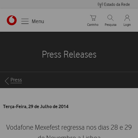
Estado da Rede
Carrinho de compras
Pesquisar
My Vo
Menu
Carrinho
Pesquisa
Login
https://www.vodafone.pt
Press Releases
Breadcrumbs
Press
Terça-Feira, 29 de Julho de 2014
Vodafone Mexefest regressa nos dias 28 e 29