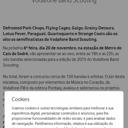
Vodafone Band Scouting
Defrosted Pork Chops, Flying Cages, Galgo, Grainy Detours,
Lotus Fever, Paraguaii, Quartoquarto e Strange Coats são os
oito os semifinalistas do Vodafone Band Scouting.
6ª feira, dia 20 de novembro, na estação de Metro do
Na próxima
Cais do Sodré
, vão apresentar-se ao vivo, entre as 18h e as 22h, as
oito bandas selecionadas para a edição de 2015 do Vodafone Band
Scouting.
No total, foram a concurso cerca de 150 bandas e artistas. O júri desta
iniciativa, composto por elementos da Música no Coração, da
Vodafone FM e da editora Pontiaq, avaliou e selecionou os projetos
com base em critérios de originalidade, competência técnica de
Cookies
execução e alinhamento musical com o Vodafone Mexefest e com a
rádio Vodafone FM.
Usamos cookies e outras tecnologias similares para melhorar a sua
experiência digital, personalizar conteúdos e anúncios, para lhe
serão selecionadas duas bandas para atuarem
Após as atuações,
proporcionar funcionalidades de redes sociais, e para analisar dados
no Vodafone Mexefest, que irão assim abrir o palco Vodafone
de navegação. Partilhamos informação, relativa à sua utilização do
FM, situado na Estação Ferroviária do Rossio