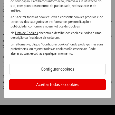
de navegação. Partilhamos informação, relativa à sua utilização do
Disponível na versão em cromado, o Sony Xperia Z5 Premium inclui
site, com parceiros externos de publicidade, redes sociais e de
certificação IP65/IP68 de resistência à água e à poeira. O botão de
análise.
ligar/desligar integra ainda um novo sensor de impressões digitais,
Ao “Aceitar todas as cookies” está a consentir cookies próprios e de
que permite desbloquear o telefone com total segurança, num único
terceiros, das categorias de performance, personalização e
movimento.
publicidade, conforme a nossa
Política de Cookies
.
Na
Lista de Cookies
encontra o detalhe dos cookies usados e uma
Equipado com um potente processador Octa-core de 64 bits e com o
descrição da finalidade de cada um.
sistema operativo Android 5.1, o Z5 Premium desempenha qualquer
Em alternativa, clique “Configurar cookies” onde pode gerir as suas
tarefa a uma velocidade ultrarápida. A bateria do Sony Xperia Z5
preferências, ou rejeitar todas as cookies não essenciais. Pode
Premium foi especialmente desenvolvida para alcançar uma
alterar as suas escolhas a qualquer momento.
autonomia de cerca de dois dias e o carregador Sony permite ainda
obter 5 horas e meia de bateria com um único carregamento de 10
minutos.
Configurar cookies
Preço especial de lançamento, exclusivo da loja online
Vodafone:
€749,9 (inclui €50 de desconto), para os primeiros clientes
Aceitar todas as cookies
que adquiram o Sony Xperia Z5 Premium.