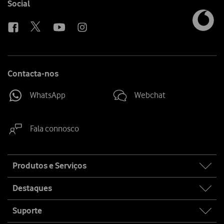
Follow
Social
us
Contacta-nos
WhatsApp
Webchat
Fala connosco
Site
Produtos e Serviços
map
Destaques
Suporte