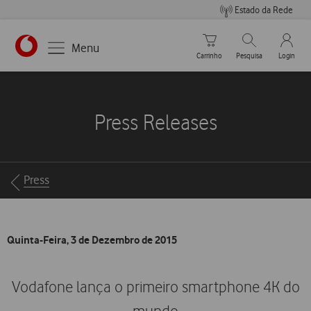
Estado da Rede
Carrinho de compras
Pesquisar
My Vo
Menu
Carrinho
Pesquisa
Login
https://www.vodafone.pt
Press Releases
Breadcrumbs
Press
Quinta-Feira, 3 de Dezembro de 2015
Vodafone lança o primeiro smartphone 4K do