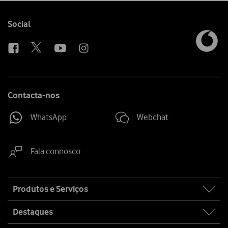
Follow
Social
us
Contacta-nos
WhatsApp
Webchat
Fala connosco
Site
Produtos e Serviços
map
Destaques