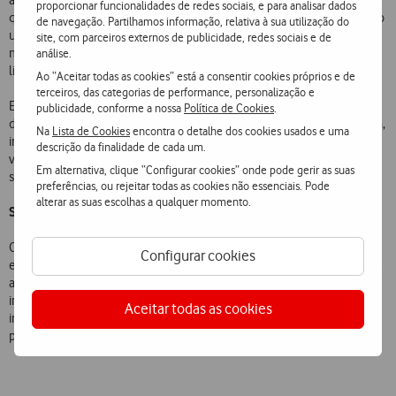
as suas competências de liderança e de trabalho em equipa, valores
proporcionar funcionalidades de redes sociais, e para analisar dados
que a Vodafone partilha com a Marinha. Os jovens Participantes, terão
de navegação. Partilhamos informação, relativa à sua utilização do
uma oportunidade única de colaborar na realização das tarefas de
site, com parceiros externos de publicidade, redes sociais e de
manutenção, de preparação e de condução do navio, em estreita
análise.
ligação com os futuros oficiais da Marinha.
Ao “Aceitar todas as cookies” está a consentir cookies próprios e de
terceiros, das categorias de performance, personalização e
Esta iniciativa, que faz parte de um conjunto de ações que têm sido
publicidade, conforme a nossa
Política de Cookies
.
desenvolvidas pela Vodafone em parceria com a Marinha Portuguesa,
Na
Lista de Cookies
encontra o detalhe dos cookies usados e uma
irá permitir aos jovens eleitos o contacto com o mar, a adaptação à
descrição da finalidade de cada um.
vida de bordo e ainda a aquisição de conhecimentos e cultura geral
Em alternativa, clique “Configurar cookies” onde pode gerir as suas
sobre o mar e a Marinha.
preferências, ou rejeitar todas as cookies não essenciais. Pode
alterar as suas escolhas a qualquer momento.
Sobre o Navio-Escola Sagres
O Navio da República Portuguesa (NRP) Sagres foi aumentado ao
Configurar cookies
efetivo de navios da Marinha Portuguesa em 1962, sendo desde esse
ano utilizado como Navio-Escola. Além da missão prioritária da
instrução dos cadetes, o Navio-Escola Sagres é também um
Aceitar todas as cookies
instrumento da diplomacia nacional, representando a Marinha e o
país, considerado como o embaixador itinerante de Portugal.