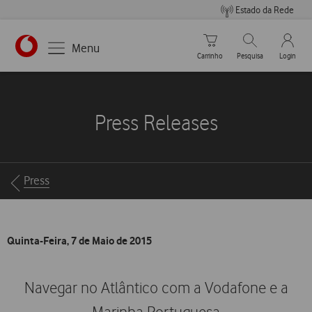
Estado da Rede
Carrinho de compras
Pesquisar
My Vo
Menu
Carrinho
Pesquisa
Login
https://www.vodafone.pt
Press Releases
Breadcrumbs
Press
Quinta-Feira, 7 de Maio de 2015
Navegar no Atlântico com a Vodafone e a