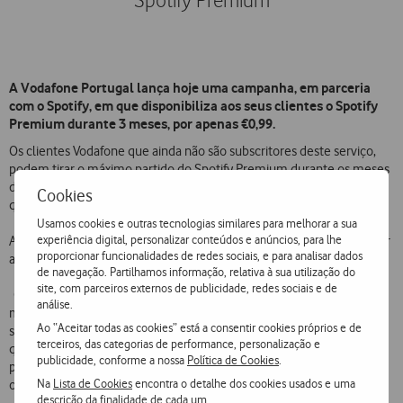
Spotify Premium
A Vodafone Portugal lança hoje uma campanha, em parceria
com o Spotify, em que disponibiliza aos seus clientes o Spotify
Premium durante 3 meses, por apenas €0,99.
Os clientes Vodafone que ainda não são subscritores deste serviço,
podem tirar o máximo partido do Spotify Premium durante os meses
de verão e assim ouvir as suas músicas e playlists favoritas em
Cookies
qualquer lugar e em modo offline, sem anúncios.
Usamos cookies e outras tecnologias similares para melhorar a sua
experiência digital, personalizar conteúdos e anúncios, para lhe
Após o período promocional dos 3 meses, os clientes podem manter
proporcionar funcionalidades de redes sociais, e para analisar dados
a subscrição mensal e continuar a usufruir do serviço por €6,49/mês.
de navegação. Partilhamos informação, relativa à sua utilização do
site, com parceiros externos de publicidade, redes sociais e de
O Spotify é um dos maiores serviços de música em streaming do
análise.
mundo, permitindo o acesso a mais de 30 milhões de músicas na
Ao “Aceitar todas as cookies” está a consentir cookies próprios e de
subscrição Premium, com a melhor qualidade de áudio e a partir de
terceiros, das categorias de performance, personalização e
qualquer smartphone, tablet ou PC. Além disso, o Spotify Premium
publicidade, conforme a nossa
Política de Cookies
.
permite ouvir qualquer música em qualquer lado, criar playlists para
Na
Lista de Cookies
encontra o detalhe dos cookies usados e uma
ouvir em modo offline e sem anúncios.
descrição da finalidade de cada um.