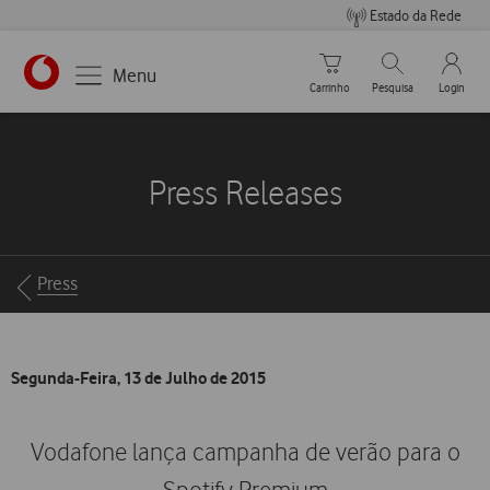
Estado da Rede
Carrinho de compras
Pesquisar
My Vo
Menu
Carrinho
Pesquisa
Login
https://www.vodafone.pt
Press Releases
Breadcrumbs
Press
Segunda-Feira, 13 de Julho de 2015
Vodafone lança campanha de verão para o