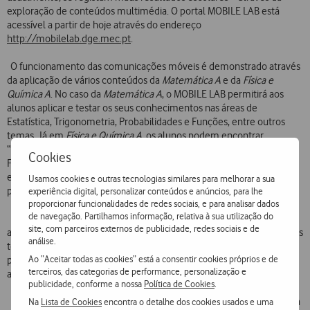
exploração de conteúdos multimédia. O portal MOBILE LAB está
acessível a partir de hoje através do endereço
http://mobilelab.dge.mec.pt
.
O funcionamento das comunicações móveis é demonstrado através
da aplicação de vários conteúdos da
Matemática A
e da
Física e
Química A
. No caso da
Matemática A
, o MOBILE LAB permitirá aos
alunos aplicar e testar os seus conhecimentos nas áreas de
Estatística, Trigonometria, Probabilidades e Funções, entre outros
temas. Já em
Física e Química A
, os alunos podem encontrar
“descodificados” conceitos como os de Ondas Eletromagnéticas,
Cookies
Fibras Óticas, Digitalização e Bandas de Frequência. Todas as
explicações contidas no portal têm por base os atuais conteúdos
Usamos cookies e outras tecnologias similares para melhorar a sua
programáticos do 10.º ao 12.º anos de ambas as disciplinas.
experiência digital, personalizar conteúdos e anúncios, para lhe
proporcionar funcionalidades de redes sociais, e para analisar dados
de navegação. Partilhamos informação, relativa à sua utilização do
Para além da informação criada para os alunos, o MOBILE LAB inclui
site, com parceiros externos de publicidade, redes sociais e de
ainda uma área de acesso reservado a professores, com os conteúdos
análise.
teóricos abordados – e sugestões de exercícios adicionais, que tanto
Ao “Aceitar todas as cookies” está a consentir cookies próprios e de
podem ser discutidos em aula, como sugeridos para ambiente de
terceiros, das categorias de performance, personalização e
autoestudo.
publicidade, conforme a nossa
Política de Cookies
.
Para a Vodafone Portugal, o desenvolvimento do MOBILE LAB é uma
Na
Lista de Cookies
encontra o detalhe dos cookies usados e uma