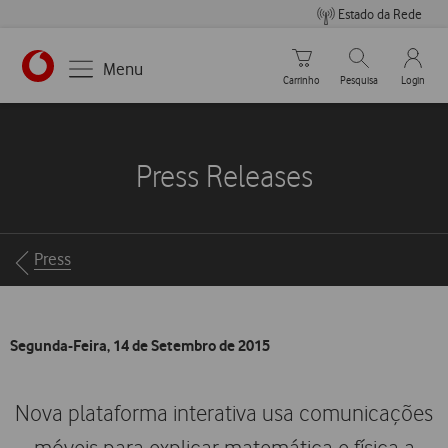
Estado da Rede
Carrinho de compras
Pesquisar
My Vo
Menu
Carrinho
Pesquisa
Login
https://www.vodafone.pt
Press Releases
Breadcrumbs
Press
Segunda-Feira, 14 de Setembro de 2015
Nova plataforma interativa usa comunicações