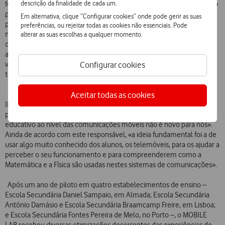
descrição da finalidade de cada um.
forma de materializar o compromisso da empresa em desmistificar o
princípio de funcionamento das comunicações móveis junto do
Em alternativa, clique “Configurar cookies” onde pode gerir as suas
público em geral, neste caso específico com particular enfoque nos
preferências, ou rejeitar todas as cookies não essenciais. Pode
mais jovens. O envolvimento da empresa com os diversos parceiros
alterar as suas escolhas a qualquer momento.
do projeto permitiu criar uma ferramenta valiosa para o ensino de
alguns conceitos da Matemática e da Física, tornando possível
visualizar diversos conceitos abstratos através da utilização das
Configurar cookies
tecnologias de informação e comunicação.
Para o Professor Luís M. Correia, Investigador Coordenador do INOV-
Aceitar todas as cookies
INESC e Professor do Instituto Superior Técnico, «o desafio lançado
pela Vodafone Portugal foi acolhido com entusiasmo, pois o trabalho
educativo ao nível das comunicações móveis não é novo para nós».
Ainda de acordo com este responsável, «a ideia fundamental foi a de
usar algo muito conhecido dos alunos, os telemóveis, para os ajudar a
perceber o seu funcionamento e para compreenderem como a
Matemática e a Física são usadas nestes sistemas de comunicações».
Após um ano de piloto em quatro estabelecimentos de ensino –
Escola Secundária Daniel Sampaio, em Almada; Escola Secundária
António Damásio e Escola Secundária Braamcamp Freire, em Lisboa;
e Escola Secundária Fontes Pereira de Melo, no Porto –, o MOBILE
LAB recebeu diversas otimizações decorrentes das experiências de