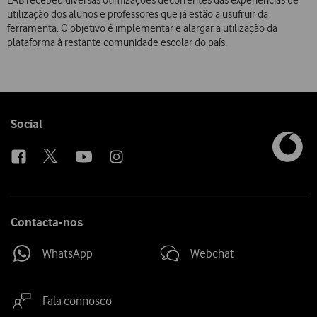
utilização dos alunos e professores que já estão a usufruir da
ferramenta. O objetivo é implementar e alargar a utilização da
plataforma à restante comunidade escolar do país.
Follow
Social
us
Contacta-nos
WhatsApp
Webchat
Fala connosco