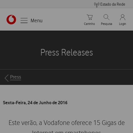
Estado da Rede
Carrinho de compras
Pesquisar
My Vo
Menu
Carrinho
Pesquisa
Login
https://www.vodafone.pt
Press Releases
Breadcrumbs
Press
Sexta-Feira, 24 de Junho de 2016
Este verão, a Vodafone oferece 15 Gigas de