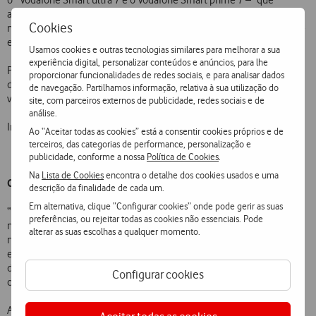
o Vodafone Smart ultra 7 e o Vodafone Smart prime 7 – que
apresentam melhorias significativas face aos modelos anteriores,
Cookies
nomeadamente no que diz respeito ao processador e à qualidade de
ecrã.
Usamos cookies e outras tecnologias similares para melhorar a sua
experiência digital, personalizar conteúdos e anúncios, para lhe
Para além desta oferta, a Vodafone disponibiliza ainda descontos em
proporcionar funcionalidades de redes sociais, e para analisar dados
diversos acessórios, indispensáveis para quem quer aproveitar o
de navegação. Partilhamos informação, relativa à sua utilização do
verão ao máximo.
site, com parceiros externos de publicidade, redes sociais e de
análise.
Informação sobre equipamentos disponível no site Vodafone.
Ao “Aceitar todas as cookies” está a consentir cookies próprios e de
terceiros, das categorias de performance, personalização e
publicidade, conforme a nossa
Política de Cookies
.
Na
Lista de Cookies
encontra o detalhe dos cookies usados e uma
Campanha multimeios arranca hoje
descrição da finalidade de cada um.
Em alternativa, clique “Configurar cookies” onde pode gerir as suas
“Gigas de mergulhos, Gigas brincadeiras, Gigas de aventuras e Gigas
preferências, ou rejeitar todas as cookies não essenciais. Pode
noitadas”é o mote da campanha desenvolvida pela JWT, que estará
alterar as suas escolhas a qualquer momento.
no ar até ao dia 21 de agosto. Para além das tradicionais presenças
em imprensa, rádio e online, foram produzidas mais de 12 mil faces
de mupis, que podem ser vistas pelas ruas e centros comerciais do
Configurar cookies
continente e regiões autónomas de Portugal.
A criatividade assenta em quatro temas centrais – mergulhos,