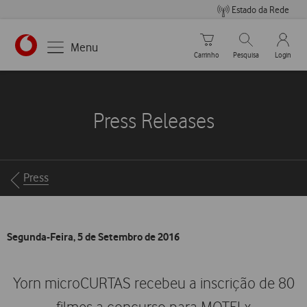
Estado da Rede
Carrinho de compras
Pesquisar
My Vo
Menu
Carrinho
Pesquisa
Login
https://www.vodafone.pt
Press Releases
Breadcrumbs
Press
Segunda-Feira, 5 de Setembro de 2016
Yorn microCURTAS recebeu a inscrição de 80