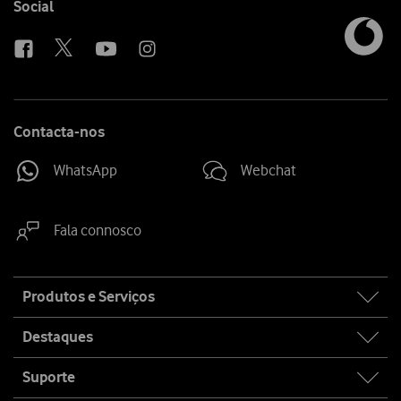
Follow
Social
us
Contacta-nos
WhatsApp
Webchat
Fala connosco
Site
Produtos e Serviços
map
Destaques
Suporte