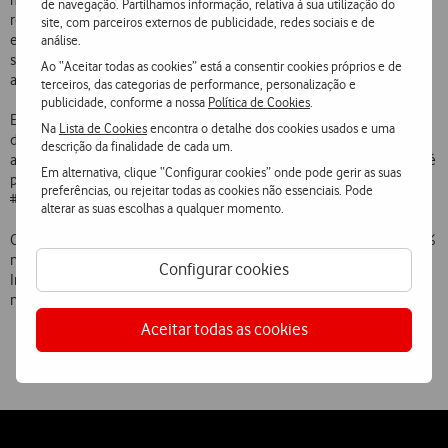
marcar presença no festival com a ação Yorn 360º, que permite
de navegação. Partilhamos informação, relativa à sua utilização do
registar fotografias em movimento dos momentos mais divertidos
site, com parceiros externos de publicidade, redes sociais e de
entre amigos. O gif animado é conseguido com o disparo em
análise.
simultâneo de 52 câmaras. Segundos depois, um programa compila
Ao “Aceitar todas as cookies” está a consentir cookies próprios e de
as imagens e o resultado é uma Yorn 360º.
terceiros, das categorias de performance, personalização e
publicidade, conforme a nossa
Política de Cookies
.
Esta ativação da Yorn está disponível para os fãs de cinema de terror
Na
Lista de Cookies
encontra o detalhe dos cookies usados e uma
durante os seis dias de MOTELx, na Avenida da Liberdade, em frente
descrição da finalidade de cada um.
ao Cinema São Jorge, em Lisboa. Depois de captada, cada fotografia é
Em alternativa, clique “Configurar cookies” onde pode gerir as suas
partilhada de imediato no Facebook pelos participantes, com
preferências, ou rejeitar todas as cookies não essenciais. Pode
#yorn360.
alterar as suas escolhas a qualquer momento.
Os Clientes Yorn vão ter ainda uma oferta exclusiva: desconto de 50%
numa sessão à sua escolha por dia, durante a 10.ª edição do Festival
Configurar cookies
Internacional de Cinema de Terror de Lisboa no Cinema São Jorge e
no Teatro Tivoli.
Aceitar todas as cookies