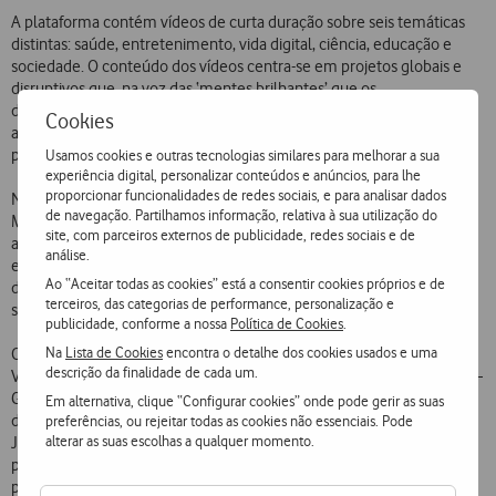
A plataforma contém vídeos de curta duração sobre seis temáticas
distintas: saúde, entretenimento, vida digital, ciência, educação e
sociedade. O conteúdo dos vídeos centra-se em projetos globais e
disruptivos que, na voz das ‘mentes brilhantes’ que os
desenvolveram, são apresentados aos utilizadores. Estes podem,
Cookies
assim, perceber de que forma a tecnologia está a evoluir e como
pode ter um impacto positivo nas suas vidas.
Usamos cookies e outras tecnologias similares para melhorar a sua
experiência digital, personalizar conteúdos e anúncios, para lhe
proporcionar funcionalidades de redes sociais, e para analisar dados
No Vodafone Future é possível assistir, por exemplo, a um vídeo com
de navegação. Partilhamos informação, relativa à sua utilização do
Massimo Marchiori, o matemático que desenvolveu o famoso
site, com parceiros externos de publicidade, redes sociais e de
algoritmo do Google; ficar a saber mais sobre campos de cultivo em
análise.
edifícios, que servirão para alimentar as populações; ou ver como foi
Ao “Aceitar todas as cookies” está a consentir cookies próprios e de
desenvolvida uma bateria de música virtual completamente
terceiros, das categorias de performance, personalização e
silenciosa.
publicidade, conforme a nossa
Política de Cookies
.
Na
Lista de Cookies
encontra o detalhe dos cookies usados e uma
Os vídeos serão semanalmente publicados no
canal
de YouTube da
descrição da finalidade de cada um.
Vodafone Portugal e distribuídos através de dois parceiros de media –
Global Media e Impresa. No grupo Global Media, a plataforma será
Em alternativa, clique “Configurar cookies” onde pode gerir as suas
distribuída nos
websites
do Jornal de Notícias e do Diário de Notícias.
preferências, ou rejeitar todas as cookies não essenciais. Pode
alterar as suas escolhas a qualquer momento.
Já no grupo Impresa, será distribuída no
website
do Expresso. A
plataforma terá, ainda, destaque permanente na
homepage
das três
publicações e terá um subdomínio exclusivo em cada uma delas: