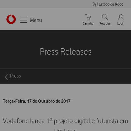
Estado da Rede
Carrinho de compras
Pesquisar
My Vo
Menu
Carrinho
Pesquisa
Login
https://www.vodafone.pt
Press Releases
Breadcrumbs
Press
Terça-Feira, 17 de Outubro de 2017
Vodafone lança 1º projeto digital e futurista em