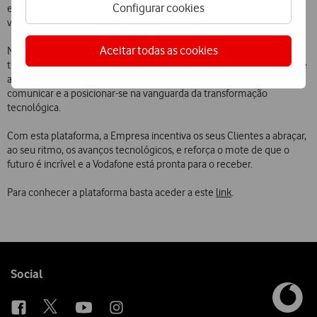
Configurar cookies
expresso.sapo.pt/vodafone-future, vodafonefuture.dn.pt e
vodafonefuture.jn.pt
,
disponíveis a partir de amanhã.
Aceitar todas as cookies
Numa altura em que tem em curso um amplo processo de
transformação digital, este projeto de content marketing mostra que
a Vodafone está constantemente a reinventar a sua forma de
comunicar e a posicionar-se na vanguarda da transformação
tecnológica.
Com esta plataforma, a Empresa incentiva os seus Clientes a abraçar,
ao seu ritmo, os avanços tecnológicos, e reforça o mote de que o
futuro é incrível e a Vodafone está pronta para o receber.
Para conhecer a plataforma basta aceder a este
link
.
Follow
Social
us