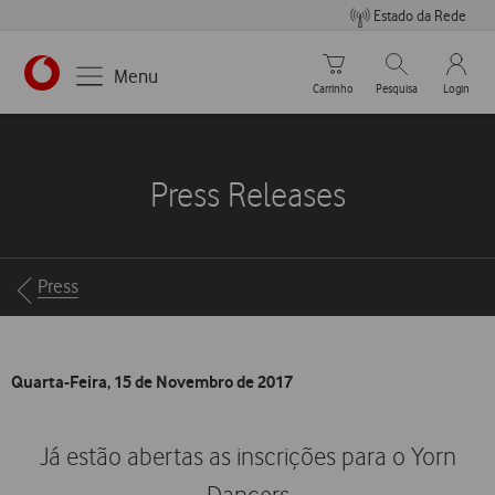
Estado da Rede
Carrinho de compras
Pesquisar
My Vo
Menu
Carrinho
Pesquisa
Login
https://www.vodafone.pt
Press Releases
Breadcrumbs
Press
Quarta-Feira, 15 de Novembro de 2017
Já estão abertas as inscrições para o Yorn