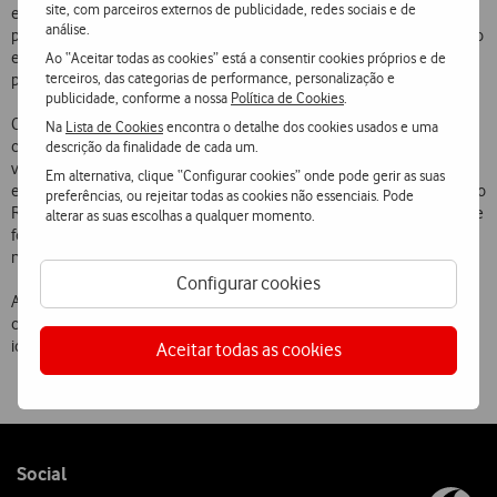
site, com parceiros externos de publicidade, redes sociais e de
equipas enviam um vídeo através do site da Yorn, que será depois
análise.
publicado no seu canal, ficando sujeito à votação por parte do público
e do júri. Este é composto pelos cantores David Carreira e Da Chick e
Ao “Aceitar todas as cookies” está a consentir cookies próprios e de
terceiros, das categorias de performance, personalização e
pelos dançarinos Gonçalo Cabral e Fábio Jorge.
publicidade, conforme a nossa
Política de Cookies
.
Concluída a fase de candidaturas, segue-se um processo de votação
Na
Lista de Cookies
encontra o detalhe dos cookies usados e uma
com três eliminatórias e, no dia 29 de abril de 2018, apura-se a crew
descrição da finalidade de cada um.
vencedora num grande evento ao vivo com a votação a decorrer
Em alternativa, clique “Configurar cookies” onde pode gerir as suas
exclusivamente online, por parte do público. Para além da atuação no
preferências, ou rejeitar todas as cookies não essenciais. Pode
Rock in Rio Lisboa 2018, os vencedores ganham, ainda, seis meses de
alterar as suas escolhas a qualquer momento.
formação intensiva na Jazzy Dance Studios e bilhetes para o festival
no Parque da Bela Vista, em Lisboa.
Configurar cookies
As equipas podem inscrever-se até dia 31 de dezembro e devem ser
compostas por 4 a 12 alunos, do 3.º Ciclo e Ensino Secundário, com
idades entre os 13 e os 18 anos
Aceitar todas as cookies
Follow
Social