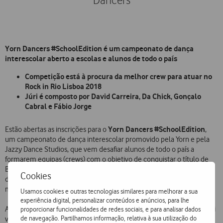
Dancers
Yorn Dancers #SchoolEdition é um campeonato de dança
interescolar aberto a escolas e alunos de todo o país
Competição está à procura da melhor crew para atuar no
Rock in Rio Lisboa 2018
Júri é composto por David Carreira, Da Chick, Gonçalo
Cabral e Fábio Jorge
Yorn Dancers #SchoolEdition
Estão abertas as inscrições para o
,
um campeonato de dança interescolar promovido pela Yorn e pela
Jazzy Dance Studios, que vem desafiar alunos de todo o país a
formarem equipas (crews) com o objetivo de conquistar o título de
Best School Dancers. A melhor crew nacional ganha a oportunidade
Cookies
de atuar na edição de 2018 do maior evento de entretenimento e
música do país, o Rock in Rio Lisboa.
Usamos cookies e outras tecnologias similares para melhorar a sua
experiência digital, personalizar conteúdos e anúncios, para lhe
A competição que quer colocar as escolas do país inteiro a dançar vai
proporcionar funcionalidades de redes sociais, e para analisar dados
de navegação. Partilhamos informação, relativa à sua utilização do
viver, essencialmente, no YouTube da Yorn. Para se inscreverem, as