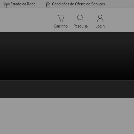
Estado da Rede
Condições de Oferta de Serviços
Carrinho de compras
Pesquisar
My Vodafone Men
Carrinho
Pesquisa
Login