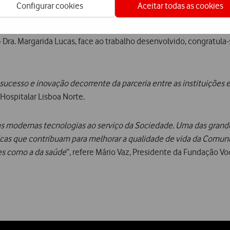
Configurar cookies
Aceitar todas as cookies
e, onde se tem desenvolvido o Sistema SmartReab.
– Dra. Margarida Lucas, face ao trabalho desenvolvido, congratula
cesso e inovação decorrente da parceria entre as instituições 
ospitalar Lisboa Norte.
as modernas tecnologias ao serviço da Sociedade. Uma das gran
as que contribuam para melhorar a qualidade de vida da Comun
es como a da saúde
”, refere Mário Vaz, Presidente da Fundação V