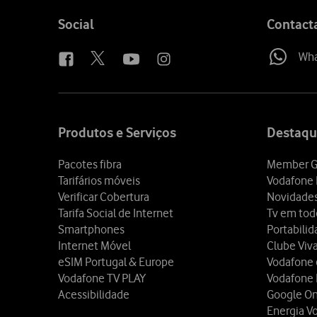
Follow
Social
Contact
us
Wh
Site
map
Produtos e Serviços
Destaqu
Pacotes fibra
Member G
Tarifários móveis
Vodafone 
Verificar Cobertura
Novidade
Tarifa Social de Internet
Tv em tod
Smartphones
Portabili
Internet Móvel
Clube Viv
eSIM Portugal & Europe
Vodafone
Vodafone TV PLAY
Vodafone
Acessibilidade
Google O
Energia V