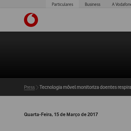
Particulares
Business
A Vodafon
https://www.vodafone.pt
Breadcrumbs
Press
Tecnologia móvel monitoriza doentes respira
Quarta-Feira, 15 de Março de 2017