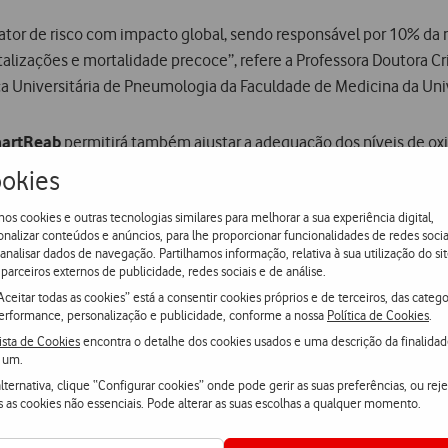
 fator de risco com impacto global, sendo responsável por 10% da 
pitalizações e mortalidade precoce”, refere a Professora Doutora C
ica Universitária de Pneumologia da Faculdade de Medicina da Uni
martReab
permitirá também ajustar a adequação dos níveis de ox
okies
os cookies e outras tecnologias similares para melhorar a sua experiência digital,
ue o
Sistema SmartReab
contribuirá, a médio e a longo prazo para
onalizar conteúdos e anúncios, para lhe proporcionar funcionalidades de redes socia
 analisar dados de navegação. Partilhamos informação, relativa à sua utilização do sit
parceiros externos de publicidade, redes sociais e de análise.
s respiratórios crónicos;
Aceitar todas as cookies” está a consentir cookies próprios e de terceiros, das catego
e a um melhor controlo clínico, minimizando as agudizações da do
erformance, personalização e publicidade, conforme a nossa
Política de Cookies
.
o como consequência da redução dos episódios de urgência.
ista de Cookies
encontra o detalhe dos cookies usados e uma descrição da finalida
 um.
lternativa, clique “Configurar cookies” onde pode gerir as suas preferências, ou reje
lemonitorização proporciona dados em tempo real, contínuos, co
s as cookies não essenciais. Pode alterar as suas escolhas a qualquer momento.
alas, permite sobretudo incentivar com segurança o aumento da 
ção de hábitos de vida saudáve
l”, sublinha a Professora Doutora