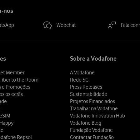
a-nos
atsApp
Webchat
Fala con
es
Sobre a Vodafone
et Member
A Vodafone
Fiber to the Room
Rede 5G
s e Promoções
Press Releases
os os ecrãs
Sustentabilidade
dade
Projetos Financiados
a
Trabalhar na Vodafone
 eSIM
Vodafone Innovation Hub
 Happy
Vodafone Blog
ne
Fundação Vodafone
odafone Repsol
Contactar Fundação