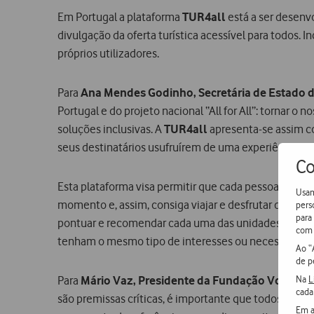
Em Portugal a plataforma
TUR4all
está a ser desenvo
divulgação da oferta turística acessível para todos. 
próprios utilizadores.
Para
Ana Mendes Godinho, Secretária de Estado 
Portugal e do projeto nacional “All for All”: tornar 
soluções inclusivas. A
TUR4all
apresenta-se assim co
seus destinatários usufruírem de uma experiência turí
Co
Esta plataforma visa permitir que cada pessoa possa
Usam
momento e, assim, consiga viajar e desfrutar das melh
pers
para
pontuar e recomendar cada uma das unidades e servi
com 
tenham o mesmo tipo de interesses ou necessidades
Ao “
de p
Na
L
Para
Mário Vaz, Presidente da Fundação Vodafon
cada
são premissas críticas, é importante que todos possa
Em a