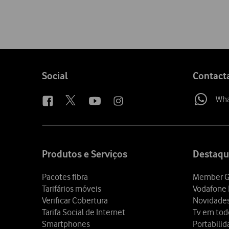
Follow
Social
Contact
us
Wh
Site
map
Produtos e Serviços
Destaqu
Pacotes fibra
Member G
Tarifários móveis
Vodafone 
Verificar Cobertura
Novidade
Tarifa Social de Internet
Tv em tod
Smartphones
Portabili