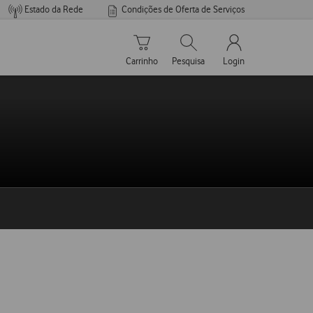
Estado da Rede
Condições de Oferta de Serviços
Carrinho de compras
Pesquisar
My Vodafone Men
Carrinho
Pesquisa
Login