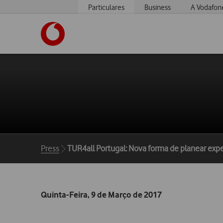
Particulares
Business
A Vodafon
https://www.vodafone.pt
Breadcrumbs
Press
TUR4all Portugal: Nova forma de planear expe
Quinta-Feira, 9 de Março de 2017