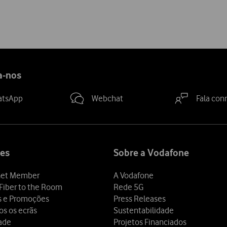
a-nos
atsApp
Webchat
Fala con
es
Sobre a Vodafone
et Member
A Vodafone
Fiber to the Room
Rede 5G
s e Promoções
Press Releases
os os ecrãs
Sustentabilidade
dade
Projetos Financiados