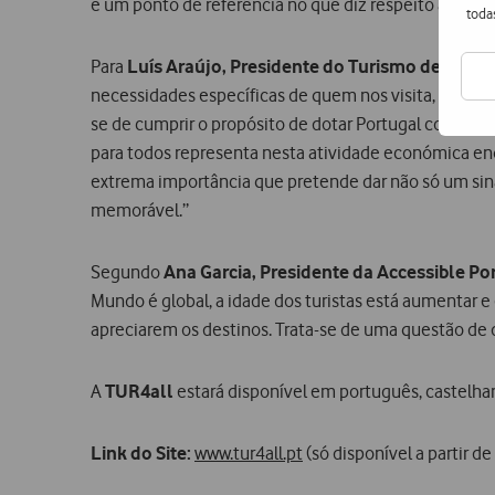
e um ponto de referência no que diz respeito ao turi
toda
Para
Luís Araújo, Presidente do Turismo de Portu
necessidades específicas de quem nos visita, desde 
se de cumprir o propósito de dotar Portugal como um 
para todos representa nesta atividade económica en
extrema importância que pretende dar não só um sina
memorável.”
Segundo
Ana Garcia, Presidente da
Accessible Po
Mundo é global, a idade dos turistas está aumentar 
apreciarem os destinos. Trata-se de uma questão de
A
TUR4all
estará disponível em português, castelhano
Link do Site:
www.tur4all.pt
(só disponível a partir 