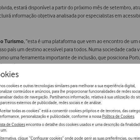
lvida, estará disponível a partir do próximo mês de setembro, at
Incluirá informação objetiva analisada por especialistas em acessi
do Turismo
, “esta é uma plataforma que vem ao encontro de um 
o nosso país um destino acessível para todos. Numa sociedade cada
mo uma ferramenta importante de inclusão, que posiciona Portug
stica única.”
okies
 decidir sobre quais os locais que considera mais acessíveis fac
os cookies e outras tecnologias similares para melhorar a sua experiência digital,
ores experiências turísticas, participando nas atividades de lazer
onalizar conteúdos e anúncios, para lhe proporcionar funcionalidades de redes socia
 analisar dados de navegação. Partilhamos informação, relativa à sua utilização do sit
ços disponibilizados, ou guardá-los como
favoritos
. Será, ainda,
parceiros externos de publicidade, redes sociais e de análise.
 específicas
Aceitar todas as cookies” está a consentir cookies próprios e de terceiros, das catego
erformance, personalização e publicidade, conforme a nossa
Política de Cookies
.
ista de Cookies
encontra o detalhe dos cookies usados e uma descrição da finalida
e Portugal
, “num mundo inegavelmente tecnológico, e numa pers
 um.
m produzir e partilhar conhecimento e experiências. A
TUR4all
v
lternativa, clique “Configurar cookies” onde pode gerir as suas preferências, ou reje