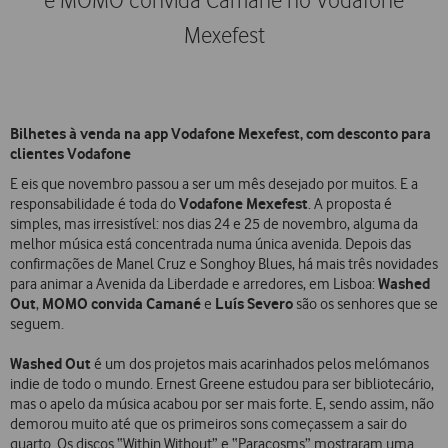
e MOMO convida Camané no Vodafone
Mexefest
Bilhetes à venda na app Vodafone Mexefest, com desconto para
clientes Vodafone
E eis que novembro passou a ser um mês desejado por muitos. E a
Vodafone Mexefest
responsabilidade é toda do
. A proposta é
simples, mas irresistível: nos dias 24 e 25 de novembro, alguma da
melhor música está concentrada numa única avenida. Depois das
confirmações de Manel Cruz e Songhoy Blues, há mais três novidades
Washed
para animar a Avenida da Liberdade e arredores, em Lisboa:
Out
MOMO convida Camané
Luís Severo
,
e
são os senhores que se
seguem.
Washed Out
é um dos projetos mais acarinhados pelos melómanos
indie de todo o mundo. Ernest Greene estudou para ser bibliotecário,
mas o apelo da música acabou por ser mais forte. E, sendo assim, não
demorou muito até que os primeiros sons começassem a sair do
quarto. Os discos “Within Without” e “Paracosms” mostraram uma