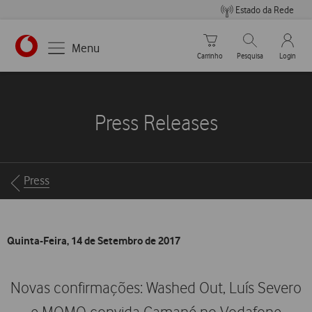
Estado da Rede
Carrinho de compras
Pesquisar
My Vo
Menu
Carrinho
Pesquisa
Login
https://www.vodafone.pt
Press Releases
Breadcrumbs
Press
Quinta-Feira, 14 de Setembro de 2017
Novas confirmações: Washed Out, Luís Severo