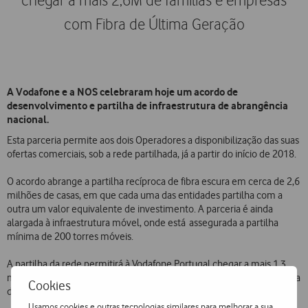
chegar a mais 2,6M de famílias e empresas
com Fibra de Última Geração
A Vodafone e a NOS celebraram hoje um acordo de
desenvolvimento e partilha de infraestrutura de abrangência
nacional.
Esta parceria permite aos dois Operadores a disponibilização das suas
ofertas comerciais, sob a rede partilhada, já a partir do início de 2018.
O acordo abrange a partilha recíproca de fibra escura em cerca de 2,6
milhões de casas, em que cada uma das entidades partilha com a
outra um valor equivalente de investimento. A parceria é ainda
alargada à infraestrutura móvel, onde está assegurada a partilha
mínima de 200 torres móveis.
A partilha da rede permitirá à Vodafone Portugal chegar a mais 1,3
milhões de famílias e empresas, passando a Empresa a totalizar cerca
Cookies
de 4 milhões de casas passadas com rede de última geração.
Usamos cookies e outras tecnologias similares para melhorar a sua