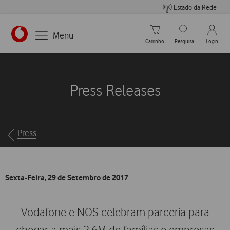
Estado da Rede
Carrinho de compras
Pesquisar
My Vo
Menu
Carrinho
Pesquisa
Login
https://www.vodafone.pt
Press Releases
Breadcrumbs
Press
Sexta-Feira, 29 de Setembro de 2017
Vodafone e NOS celebram parceria para