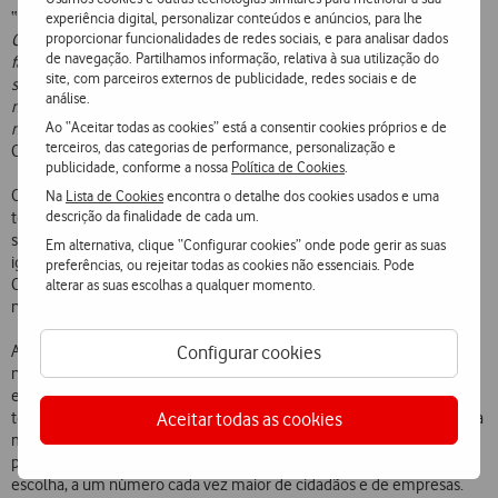
“
Este acordo permite à Vodafone Portugal levar o seu serviço a mais
experiência digital, personalizar conteúdos e anúncios, para lhe
proporcionar funcionalidades de redes sociais, e para analisar dados
Clientes, aumentando a concorrência no mercado em benefício das
de navegação. Partilhamos informação, relativa à sua utilização do
famílias e empresas portuguesas. A partir de hoje damos um passo
site, com parceiros externos de publicidade, redes sociais e de
significativo para que todos os portugueses possam ter acesso à
análise.
melhor oferta do mercado, contribuindo decididamente para a
Ao “Aceitar todas as cookies” está a consentir cookies próprios e de
materialização da Sociedade Gigabit em Portugal
“, afirma Mário Vaz,
terceiros, das categorias de performance, personalização e
CEO da Vodafone Portugal.
publicidade, conforme a nossa
Política de Cookies
.
O acordo hoje celebrado pressupõe que as duas empresas mantêm
Na
Lista de Cookies
encontra o detalhe dos cookies usados e uma
descrição da finalidade de cada um.
total autonomia no desenho das ofertas comerciais e na escolha das
soluções tecnológicas que decidam vir a implementar. Está
Em alternativa, clique “Configurar cookies” onde pode gerir as suas
igualmente assegurada a total independência na gestão da base de
preferências, ou rejeitar todas as cookies não essenciais. Pode
Clientes de cada uma das empresas, bem como a confidencialidade
alterar as suas escolhas a qualquer momento.
no tratamento da informação dos consumidores.
A parceria entre a Vodafone e a NOS assume especial relevância
Configurar cookies
numa altura em que Portugal vive uma profunda transformação
económica e social, que em larga escala depende das novas
tecnologias. A partilha destas infraestruturas cria condições para uma
Aceitar todas as cookies
maior dinamização do mercado, ao criar mais concorrência e ao
permitir a disponibilização de serviços de elevada qualidade e mais
escolha, a um número cada vez maior de cidadãos e de empresas.