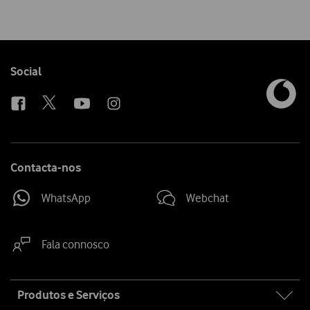
Follow
Social
us
Contacta-nos
WhatsApp
Webchat
Fala connosco
Site
Produtos e Serviços
map