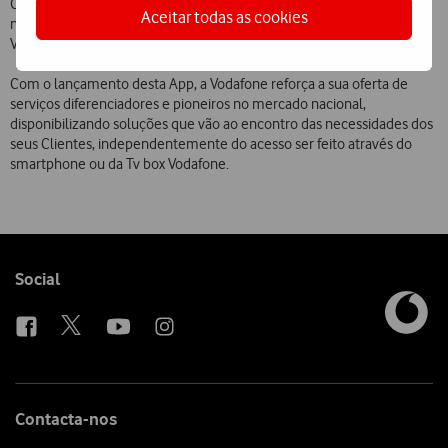
O My Family já está disponível para download gratuito na App Store e
Aceitar todas as cookies
na Google Play Store ou para utilização no canal 555 da Tv da
Vodafone.
Com o lançamento desta App, a Vodafone reforça a sua oferta de
serviços diferenciadores e pioneiros no mercado nacional,
disponibilizando soluções que vão ao encontro das necessidades dos
seus Clientes, independentemente do acesso ser feito através do
smartphone ou da Tv box Vodafone.
Follow
Social
us
Contacta-nos