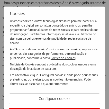
Uma das principais características desta App é o avançado sistema de
Controlo Parental, através do qual os Clientes conseguem definir o
horário de utilização do WiFi e da Tv box Vodafone, selecionando os
Cookies
equipamentos específicos onde querem aplicar estas regras.
Usamos cookies e outras tecnologias similares para melhorar a sua
experiência digital, personalizar conteúdos e anúncios, para lhe
Também diferenciador face às outras opções do mercado é a
proporcionar funcionalidades de redes sociais, e para analisar dados
integração completa de várias funcionalidades de gestão familiar.
de navegação. Partilhamos informação, relativa à sua utilização do
Com a App Vodafone My Family é possível adicionar e consultar listas
site, com parceiros externos de publicidade, redes sociais e de
de compras, eventos no calendário, tais como horários escolares,
análise.
atividades extracurriculares e consultas médicas, entre outros. As
Ao “Aceitar todas as cookies” está a consentir cookies próprios e de
informações são partilhadas a partir da cloud, e sempre que se cria
terceiros, das categorias de performance, personalização e
um novo evento todos os membros da família são imediatamente
publicidade, conforme a nossa
Política de Cookies
.
notificados dessa atualização (tanto na APP móvel como na
Na
Lista de Cookies
encontra o detalhe dos cookies usados e uma
televisão).
descrição da finalidade de cada um.
Em alternativa, clique “Configurar cookies” onde pode gerir as suas
Para começar a usar o Vodafone My Family deve-se criar um grupo de
preferências, ou rejeitar todas as cookies não essenciais. Pode
família e, opcionalmente, definir a localização da casa onde está
alterar as suas escolhas a qualquer momento.
instalado o serviço de televisão, permitindo, nesse caso, receber
notificações sempre que os membros da família chegam ou saem de
casa. Sempre que um utilizador quiser, pode ativar ou desligar esta
Configurar cookies
funcionalidade.