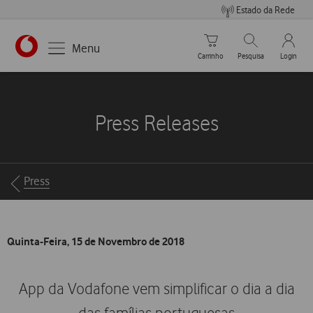
Estado da Rede
Carrinho de compras
Pesquisar
My Vo
Menu
Carrinho
Pesquisa
Login
https://www.vodafone.pt
Press Releases
Breadcrumbs
Press
Quinta-Feira, 15 de Novembro de 2018
App da Vodafone vem simplificar o dia a dia