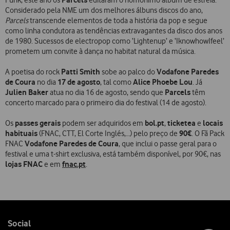
Considerado pela NME um dos melhores álbuns discos do ano,
Parcels
transcende elementos de toda a história da pop e segue
como linha condutora as tendências extravagantes da disco dos anos
de 1980. Sucessos de electropop como ‘Lightenup’ e ‘IknowhowIfeel’
prometem um convite à dança no habitat natural da música.
Patti Smith
Vodafone Paredes
A poetisa do rock
sobe ao palco do
de Coura
17 de agosto
Alice Phoebe Lou
no dia
, tal como
. Já
Julien Baker
Parcels
atua no dia 16 de agosto, sendo que
têm
concerto marcado para o primeiro dia do festival (14 de agosto).
passes gerais
bol.pt
ticketea
locais
Os
podem ser adquiridos em
,
e
habituais
90€
(FNAC, CTT, El Corte Inglés,…) pelo preço de
.
O Fã Pack
Vodafone Paredes de Coura
FNAC
, que inclui o passe geral para o
festival e uma t-shirt exclusiva, está também disponível, por 90€, nas
lojas FNAC
fnac.pt
e em
.
Follow
Social