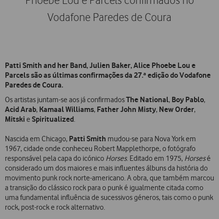
Phoebe Lou e Parcels confirmados no
Vodafone Paredes de Coura
Patti Smith and her Band, Julien Baker, Alice Phoebe Lou e
Parcels são as últimas confirmações da 27.ª edição do Vodafone
Paredes de Coura.
The National
Boy Pablo
Os artistas juntam-se aos já confirmados
,
,
Acid Arab
Kamaal Williams
Father John Misty
New Order
,
,
,
,
Mitski
Spiritualized
e
.
Patti Smith
Nascida em Chicago,
mudou-se para Nova York em
1967, cidade onde conheceu Robert Mapplethorpe, o fotógrafo
responsável pela capa do icónico
Horses
. Editado em 1975,
Horses
é
considerado um dos maiores e mais influentes álbuns da história do
movimento punk rock norte-americano. A obra, que também marcou
a transição do clássico rock para o punk é igualmente citada como
uma fundamental influência de sucessivos géneros, tais como o punk
rock, post-rock e rock alternativo.