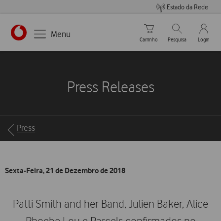
Estado da Rede
Carrinho de compras
Pesquisar
My Vo
Menu
Carrinho
Pesquisa
Login
https://www.vodafone.pt
Press Releases
Breadcrumbs
Press
Sexta-Feira, 21 de Dezembro de 2018
Patti Smith and her Band, Julien Baker, Alice