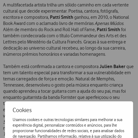
A multifacetada artista trilha um sólido caminho em cada vertente
cultural que decide experimentar. Poetisa, cantora, fotógrafa,
Patti Smith
escritora e compositora,
ganhou, em 2010, o National
Book Award com o aclamado livro de memórias
Apenas Miúdos
.
Patti Smith
Além de membro do Rock and Roll Hall of Fame,
foi
também condecorada com o título Commandeur des Arts et des
Lettres pelo Ministério da Cultura Francês. Graças à sua entrega e
dedicação ao universo cultural recebeu, ao longo da sua carreira,
inúmeros prémios honorários e variadas homenagens.
Julien Baker
Também está confirmada a cantora e compositora
que
tem um talento especial para transformar a sua vulnerabilidade em
temas carregados de força e emoção. Natural de Memphis,
Tennessee, desenvolveu o gosto pela música enquanto criança
quando aprendeu a tocar guitarra com a ajuda do seu pai, mas foi
enquanto guitarrista da banda Forrister que aperfeiçoou o seu
talento. Depois de produzir inúmeras músicas que não se
Cookies
Julien
Baker
enquadravam com o estilo rock da banda,
decidiu
vingar numa carreira a solo e em 2015 gravou o disco de estreia
Usamos cookies e outras tecnologias similares para melhorar a sua
Sprained Ankle
. Pouco tempo depois, com um som mais expansivo,
experiência digital, personalizar conteúdos e anúncios, para lhe
mas letras igualmente íntimas, surgiu o segundo álbum de originais
proporcionar funcionalidades de redes sociais, e para analisar dados
Turn Out the Lights
(2017). Já este ano, a necessidade de afirmar o
de navegação. Partilhamos informação, relativa à sua utilização do