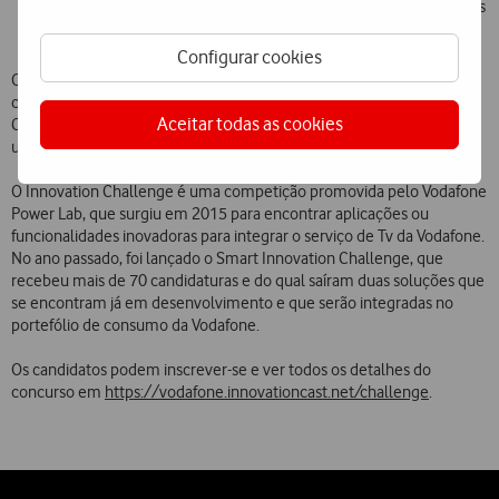
aprenderem autonomamente, tais como ChatBots, assistentes
virtuais, entre outros.
Configurar cookies
Os finalistas terão de apresentar as suas ideias ao júri do concurso,
composto por quadros da Vodafone, num evento que terá lugar no
Aceitar todas as cookies
Centro Cultural de Belém, no dia 10 de julho. Os vencedores terão
um prazo de seis a doze meses para desenvolver as suas soluções.
O Innovation Challenge é uma competição promovida pelo Vodafone
Power Lab, que surgiu em 2015 para encontrar aplicações ou
funcionalidades inovadoras para integrar o serviço de Tv da Vodafone.
No ano passado, foi lançado o Smart Innovation Challenge, que
recebeu mais de 70 candidaturas e do qual saíram duas soluções que
se encontram já em desenvolvimento e que serão integradas no
portefólio de consumo da Vodafone.
Os candidatos podem inscrever-se e ver todos os detalhes do
concurso em
https://vodafone.innovationcast.net/challenge
.