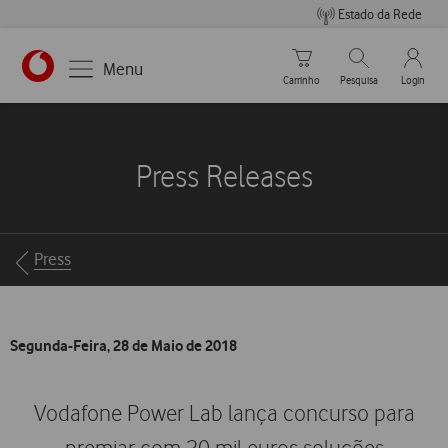
Estado da Rede
Carrinho de compras
Pesquisar
My Vo
Menu
Carrinho
Pesquisa
Login
https://www.vodafone.pt
Press Releases
Breadcrumbs
Press
Segunda-Feira, 28 de Maio de 2018
Vodafone Power Lab lança concurso para