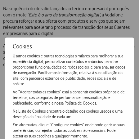
Na sequência do desafio lançado ao tecido empresarial português
com o mote
‘Este é o ano da transformação digital’
, a Vodafone
procura reforçar a sua oferta com produtos e serviços que sejam
relevantes para acelerar o processo de transição dos seus Clientes
empresariais para o digital.
Cookies
As candidaturas, a decorrer até ao dia 29 de junho, estão abertas para
startups nacionais e/ou outras empresas de base tecnológica que
Usamos cookies e outras tecnologias similares para melhorar a sua
desenvolvam projetos assentes numa ou várias das seguintes
experiência digital, personalizar conteúdos e anúncios, para lhe
categorias:
proporcionar funcionalidades de redes sociais, e para analisar dados
de navegação. Partilhamos informação, relativa à sua utilização do
site, com parceiros externos de publicidade, redes sociais e de
Cibersegurança
– Soluções que melhorem a segurança de
análise.
sistemas tecnológicos, tais como a privacidade de dados
pessoais, segurança em IoT, Blockchain, identificação de
Ao “Aceitar todas as cookies” está a consentir cookies próprios e de
indivíduos com dados biométricos, entre outros;
terceiros, das categorias de performance, personalização e
publicidade, conforme a nossa
Política de Cookies
.
Internet of Things (IoT)
– Soluções inteligentes que possam
ser integradas na atividade diária das empresas, aplicadas a
Na
Lista de Cookies
encontra o detalhe dos cookies usados e uma
edifícios, veículos, bens e pessoas, e assentes em eficiência,
descrição da finalidade de cada um.
segurança, vigilância, gestão de equipas, entre outros;
Em alternativa, clique “Configurar cookies” onde pode gerir as suas
Inteligência Artificial
– Soluções que tirem partido de
preferências, ou rejeitar todas as cookies não essenciais. Pode
softwares com capacidade de se desenvolverem e
alterar as suas escolhas a qualquer momento.