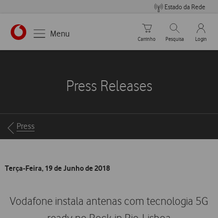
Estado da Rede
Carrinho de compras
Pesquisar
My Vo
Menu
Carrinho
Pesquisa
Login
https://www.vodafone.pt
Press Releases
Breadcrumbs
Press
Terça-Feira, 19 de Junho de 2018
Vodafone instala antenas com tecnologia 5G