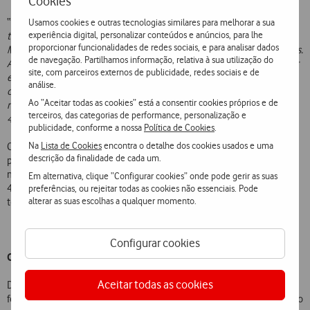
Cookies
“
Num evento com as
características do Rock in Rio-Lisboa, onde o
Usamos cookies e outras tecnologias similares para melhorar a sua
experiência digital, personalizar conteúdos e anúncios, para lhe
tráfego de dados é bastante elevado e exigente, usufruir de Massive
proporcionar funcionalidades de redes sociais, e para analisar dados
MIMO e de ‘beam forming’ é uma enorme vantagem para os Clientes.
de navegação. Partilhamos informação, relativa à sua utilização do
Ao d
isponibilizar estas inovações naquele que é considerado o maior
site, com parceiros externos de publicidade, redes sociais e de
evento de música e entretenimento, a Vodafone dá mais um passo a
análise.
caminho do futuro, evidenciando igualmente a excelência da atual
Ao “Aceitar todas as cookies” está a consentir cookies próprios e de
rede, que hoje
já suporta velocidades que podem ir até 1Gbps em
terceiros, das categorias de performance, personalização e
4,5G
”, sublinha João Nascimento, CTO da Vodafone Portugal.
publicidade, conforme a nossa
Política de Cookies
.
Na
Lista de Cookies
encontra o detalhe dos cookies usados e uma
Com a introdução destas tecnologias no Rock in Rio-Lisboa, vai ser
descrição da finalidade de cada um.
possível tirar partido da tecnologia que servirá de base à geração
móvel do futuro – 5G –, suportada pela totalidade de smartphones
Em alternativa, clique “Configurar cookies” onde pode gerir as suas
4G já hoje disponíveis no mercado. Em Portugal esta é uma
preferências, ou rejeitar todas as cookies não essenciais. Pode
alterar as suas escolhas a qualquer momento.
tecnologia disponibilizada em exclusivo pela Vodafone.
Configurar cookies
Circuito de fibra com mais de 55 quilómetros
Aceitar todas as cookies
De forma a garantir a melhor experiência de comunicações no
festival, a operação Vodafone abrange também um ambicioso reforço