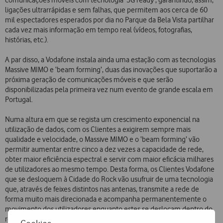
comunicações móveis com tecnologia ‘5G ready’, garantindo, assim,
ligações ultrarrápidas e sem falhas, que permitem aos cerca de 60
mil espectadores esperados por dia no Parque da Bela Vista partilhar
cada vez mais informação em tempo real (vídeos, fotografias,
histórias, etc.).
A par disso, a Vodafone instala ainda uma estação com as tecnologias
Massive MIMO e ‘beam forming’, duas das inovações que suportarão a
próxima geração de comunicações móveis e que serão
disponibilizadas pela primeira vez num evento de grande escala em
Portugal.
Numa altura em que se regista um crescimento exponencial na
utilização de dados, com os Clientes a exigirem sempre mais
qualidade e velocidade, o Massive MIMO e o ‘beam forming’ vão
permitir aumentar entre cinco a dez vezes a capacidade de rede,
obter maior eficiência espectral e servir com maior eficácia milhares
de utilizadores ao mesmo tempo. Desta forma, os Clientes Vodafone
que se desloquem à Cidade do Rock vão usufruir de uma tecnologia
que, através de feixes distintos nas antenas, transmite a rede de
forma muito mais direcionada e acompanha permanentemente o
movimento dos utilizadores enquanto estes se deslocam dentro do
recinto.