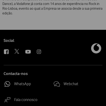
Dance), a Vodafone já conta com 14 anos de experiência no Rock in
Rio-Lisboa, evento ao qual a Empresa se associa desde a sua primeira
edição.
Follow
Social
us
Contacta-nos
WhatsApp
Webchat
Fala connosco