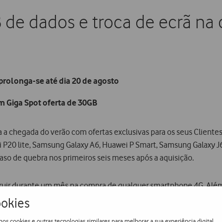
 de dados e troca de ecrã n
rolonga-se até dia 20 de agosto
 Giga Spot oferta de 30GB
a a chegada do verão com ofertas exclusivas para os seus Client
20 lite, Samsung Galaxy A6, Huawei P Smart, Samsung Galaxy J6,
so de quebra nos primeiros seis meses após a aquisição.
ruir durante um mês na compra de qualquer smartphone 4G. Além 
es adicionais durante o período da campanha.
okies
os cookies e outras tecnologias similares para melhorar a sua experiência digital,