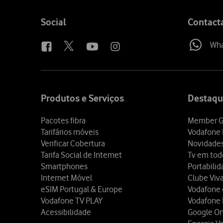
Follow
Social
Contact
us
Wh
Site
map
Produtos e Serviços
Destaqu
Pacotes fibra
Member G
Tarifários móveis
Vodafone 
Verificar Cobertura
Novidade
Tarifa Social de Internet
Tv em tod
Smartphones
Portabili
Internet Móvel
Clube Viv
eSIM Portugal & Europe
Vodafone
Vodafone TV PLAY
Vodafone
Acessibilidade
Google O