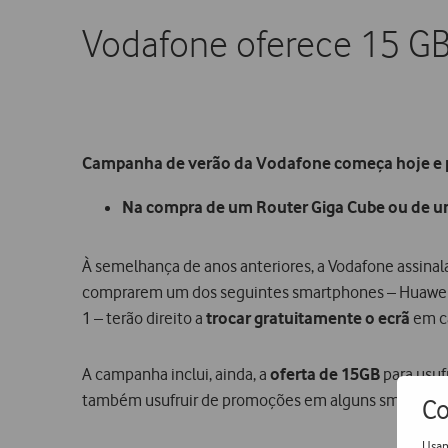
Vodafone oferece 15 GB
Campanha de verão da Vodafone começa hoje e p
Na compra de um Router Giga Cube ou de um
À semelhança de anos anteriores, a Vodafone assinal
comprarem um dos seguintes smartphones – Huawei P
1 – terão direito a
trocar gratuitamente o ecrã
em ca
A campanha inclui, ainda, a
oferta de 15GB
para usuf
também usufruir de promoções em alguns smartphon
Co
Usam