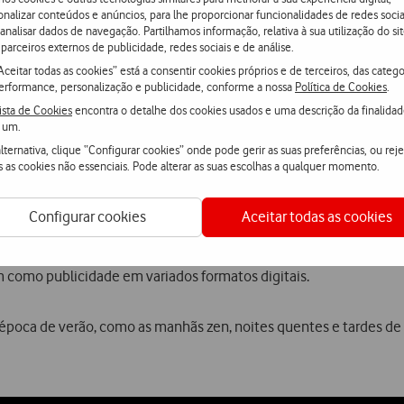
s férias, a campanha inclui ainda a
oferta de 30GB
na compra de
onalizar conteúdos e anúncios, para lhe proporcionar funcionalidades de redes socia
r em qualquer lado. Desta forma, os utilizadores podem usufruir 
 analisar dados de navegação. Partilhamos informação, relativa à sua utilização do sit
parceiros externos de publicidade, redes sociais e de análise.
ival.
Aceitar todas as cookies” está a consentir cookies próprios e de terceiros, das catego
erformance, personalização e publicidade, conforme a nossa
Política de Cookies
.
s Vodafone Smart N9 e Smart N9 lite – seguem a recente tendên
ista de Cookies
encontra o detalhe dos cookies usados e uma descrição da finalida
 um.
tal do equipamento, tornando-os ideais para que os utilizadores 
lternativa, clique “Configurar cookies” onde pode gerir as suas preferências, ou reje
s as cookies não essenciais. Pode alterar as suas escolhas a qualquer momento.
Configurar cookies
Aceitar todas as cookies
 com presença em imprensa, digital e publicidade exterior. A part
im como publicidade em variados formatos digitais.
poca de verão, como as manhãs zen, noites quentes e tardes de 