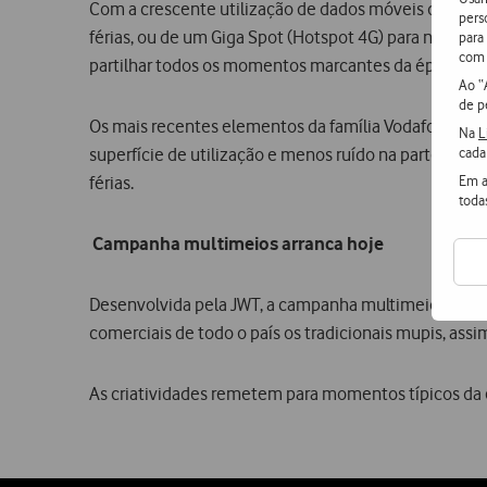
Com a crescente utilização de dados móveis durante a
pers
férias, ou de um Giga Spot (Hotspot 4G) para navega
para
com 
partilhar todos os momentos marcantes da época est
Ao “
de p
Os mais recentes elementos da família Vodafone – o
Na
L
cada
superfície de utilização e menos ruído na parte fron
Em a
férias.
toda
Campanha multimeios arranca hoje
Desenvolvida pela JWT, a campanha multimeios arranca
comerciais de todo o país os tradicionais mupis, ass
As criatividades remetem para momentos típicos da é