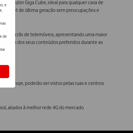
 um Router Giga Cube, ideal para qualquer casa de
is, e
de internet de última geração sem preocupações e
e,
rias
cia em ecrãs de telemóveis, apresentando uma maior
de de
desfrutem dos seus conteúdos preferidos durante as
itar
ir de hoje, poderão ser vistos pelas ruas e centros
sol, aliados à melhor rede 4G do mercado