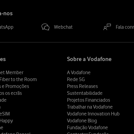
a-nos
atsApp
Webchat
Fala con
es
Sobre a Vodafone
et Member
A Vodafone
Fiber to the Room
Rede 5G
s e Promoções
Press Releases
os os ecrãs
Sustentabilidade
dade
Projetos Financiados
a
Trabalhar na Vodafone
 eSIM
Vodafone Innovation Hub
 Happy
Vodafone Blog
ne
Fundação Vodafone