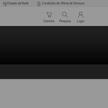
Estado da Rede
Condições de Oferta de Serviços
Carrinho de compras
Pesquisar
My Vodafone Men
Carrinho
Pesquisa
Login