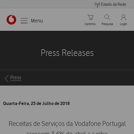
Estado da Rede
Carrinho de compras
Pesquisar
My Vo
Menu
Carrinho
Pesquisa
Login
https://www.vodafone.pt
Press Releases
Breadcrumbs
Press
Quarta-Feira, 25 de Julho de 2018
Receitas de Serviços da Vodafone Portugal