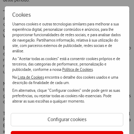
deste período.
“
Os resultados agora apresentados vêm demonstrar a consistência e
Cookies
a evolução da estratégia da Vodafone Portugal, a qual assenta na
qualidade do serviço prestado aos seus Clientes e no compromisso
Usamos cookies e outras tecnologias similares para melhorar a sua
experiência digital, personalizar conteúdos e anúncios, para lhe
com o desenvolvimento económico e social do País
”, afirma Mário
proporcionar funcionalidades de redes sociais, e para analisar dados
Vaz, CEO da Vodafone Portugal.
de navegação. Partilhamos informação, relativa à sua utilização do
site, com parceiros externos de publicidade, redes sociais e de
Entre as várias iniciativas do último trimestre destaque para o anúncio
análise.
da criação do 5G Hub, um laboratório de inovação para impulsionar a
Ao “Aceitar todas as cookies” está a consentir cookies próprios e de
rede móvel do futuro e de produção de conhecimento nacional, que
terceiros, das categorias de performance, personalização e
reúne parceiros ligados ao sector das telecomunicações, Indústria,
publicidade, conforme a nossa
Política de Cookies
.
universidades, investigadores e startups.
Na
Lista de Cookies
encontra o detalhe dos cookies usados e uma
descrição da finalidade de cada um.
No âmbito do patrocínio do Rock in Rio Lisboa, a Vodafone, parceiro
tecnológico do evento, instalou antenas com tecnologia 5G Ready,
Em alternativa, clique “Configurar cookies” onde pode gerir as suas
garantindo comunicações ultrarrápidas aos mais de 278 mil visitantes
preferências, ou rejeitar todas as cookies não essenciais. Pode
alterar as suas escolhas a qualquer momento.
que passaram pelo recinto.
Também em associação ao Rock in Rio, foi lançada a Vodafone Digital
Configurar cookies
Rock City. O projeto de cariz tecnológico, que traduz a forte aposta da
Empresa na inovação e transformação digital, materializou-se na
implementação de soluções Vodafone IoT de última geração no