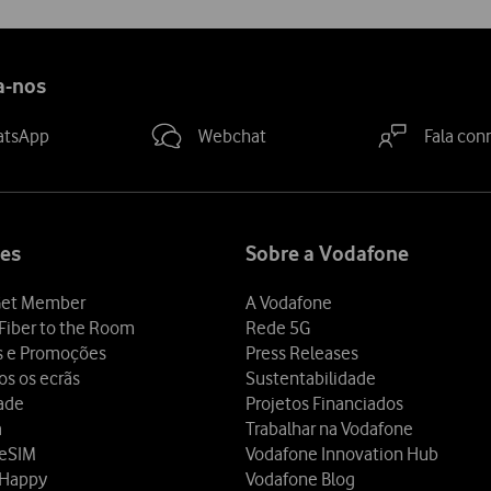
a-nos
atsApp
Webchat
Fala con
es
Sobre a Vodafone
et Member
A Vodafone
Fiber to the Room
Rede 5G
s e Promoções
Press Releases
os os ecrãs
Sustentabilidade
dade
Projetos Financiados
a
Trabalhar na Vodafone
 eSIM
Vodafone Innovation Hub
 Happy
Vodafone Blog