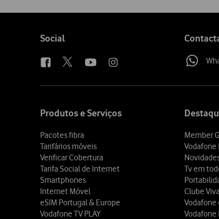
on
social
media
Follow
Social
Contact
us
Wh
Site
map
Produtos e Serviços
Destaqu
Pacotes fibra
Member G
Tarifários móveis
Vodafone 
Verificar Cobertura
Novidade
Tarifa Social de Internet
Tv em tod
Smartphones
Portabili
Internet Móvel
Clube Viv
eSIM Portugal & Europe
Vodafone
Vodafone TV PLAY
Vodafone