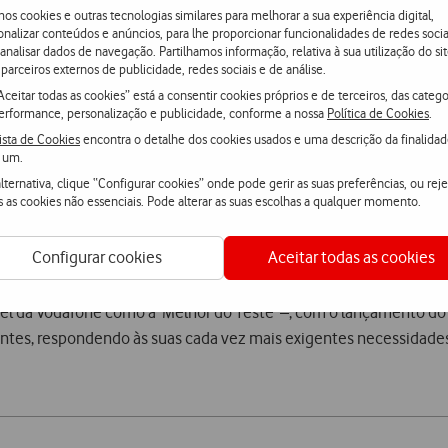
os cookies e outras tecnologias similares para melhorar a sua experiência digital,
onalizar conteúdos e anúncios, para lhe proporcionar funcionalidades de redes socia
é ao máximo de 3) com condições especiais (desconto de 15€/mês
 analisar dados de navegação. Partilhamos informação, relativa à sua utilização do sit
parceiros externos de publicidade, redes sociais e de análise.
Aceitar todas as cookies” está a consentir cookies próprios e de terceiros, das catego
erformance, personalização e publicidade, conforme a nossa
Política de Cookies
.
 planos convergentes também passam a ter disponível opções com
ista de Cookies
encontra o detalhe dos cookies usados e uma descrição da finalida
ty e TvNetVoz+Móvel Infinity Giga.
 um.
lternativa, clique “Configurar cookies” onde pode gerir as suas preferências, ou reje
s as cookies não essenciais. Pode alterar as suas escolhas a qualquer momento.
star disponível para os Clientes empresariais, com propostas dif
Configurar cookies
Aceitar todas as cookies
País por entidades independentes como a consultora internacion
el da Vodafone como a ‘Melhor do Teste’ –, com o lançamento do p
entes, respondendo às suas cada vez mais exigentes necessida