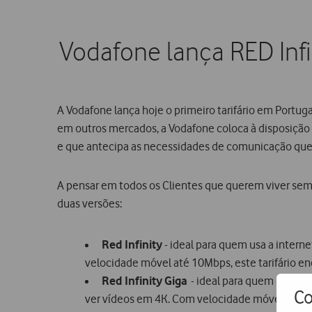
Vodafone lança RED Infin
A Vodafone lança hoje o primeiro tarifário em Portug
em outros mercados, a Vodafone coloca à disposição 
e que antecipa as necessidades de comunicação que 
A pensar em todos os Clientes que querem viver sem
duas versões:
Red Infinity
- ideal para quem usa a intern
velocidade móvel até 10Mbps, este tarifário en
Red Infinity Giga
- ideal para quem quer ti
Co
ver vídeos em 4K. Com velocidade móvel até 1Gb