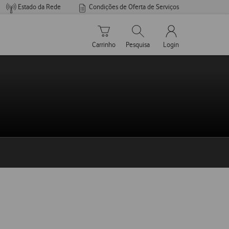
Estado da Rede
Condições de Oferta de Serviços
Carrinho de compras
Pesquisar
My Vodafone Men
Carrinho
Pesquisa
Login