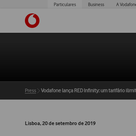
Particulares
Business
A Vodafon
https://www.vodafone.pt
Breadcrumbs
Press
Vodafone lança RED Infinity: um tarifário ili
Lisboa, 20 de setembro de 2019