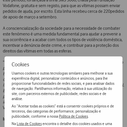
Vodafone, gratuita e sem registo, para que as vítimas possam enviar
pedidos de ajuda, por escrito. Esta linha recebeu cerca de 220pedidos
de apoio de março a setembro.
A consciencialização da sociedade para a necessidade de combater
este fenómeno é uma medida fundamental para ajudar a prevenir a
sua ocorrência e a acabar com todos os tipos de violência doméstica,
incentivar a denúncia deste crime, e contribuir para a proteção dos
direitos das vítimas em todas as esferas.
“
A Bright Sky Portugal é uma aplicação móvel inovadora no mercado
Cookies
português em matéria de informação e sensibilização em torno da
Usamos cookies e outras tecnologias similares para melhorar a sua
temática de violência doméstica. Esta iniciativa é mais um passo no
experiência digital, personalizar conteúdos e anúncios, para lhe
caminho que a Vodafone está a trilhar na área da Diversidade e
proporcionar funcionalidades de redes sociais, e para analisar dados
Inclusão e na sua ambição de ninguém ficar para trás nesta era digital.
de navegação. Partilhamos informação, relativa à sua utilização do
Este projeto mostra, uma vez mais, como moldamos a tecnologia
site, com parceiros externos de publicidade, redes sociais e de
para a colocar ao serviço da Sociedade, nomeadamente na
análise.
integração de grupos mais vulneráveis
”, afirma Mário Vaz, CEO da
Ao “Aceitar todas as cookies” está a consentir cookies próprios e de
Vodafone Portugal e Presidente da Fundação Vodafone Portugal.
terceiros, das categorias de performance, personalização e
publicidade, conforme a nossa
Política de Cookies
.
Informações relevantes da APP Bright Sky
Na
Lista de Cookies
encontra o detalhe dos cookies usados e uma