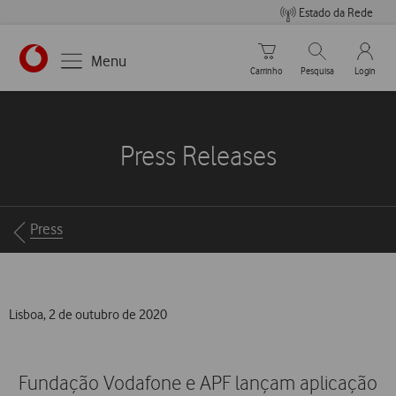
Estado da Rede
Carrinho de compras
Pesquisar
My Vo
Menu
Carrinho
Pesquisa
Login
https://www.vodafone.pt
Press Releases
Breadcrumbs
Press
Lisboa, 2 de outubro de 2020
Fundação Vodafone e APF lançam aplicação