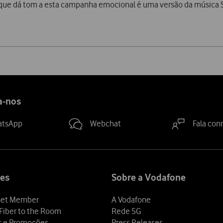
 que dá tom a esta campanha emocional é uma versão da música 
a-nos
atsApp
Webchat
Fala con
es
Sobre a Vodafone
et Member
A Vodafone
Fiber to the Room
Rede 5G
s e Promoções
Press Releases