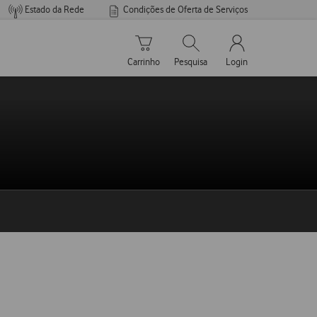
Estado da Rede
Condições de Oferta de Serviços
Carrinho de compras
Pesquisar
My Vodafone Men
Carrinho
Pesquisa
Login