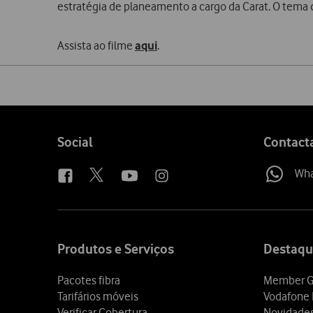
estratégia de planeamento a cargo da Carat. O tema
Assista ao filme
aqui
.
Share
on
social
media
Follow
Social
Contact
us
Wh
Site
map
Produtos e Serviços
Destaqu
Pacotes fibra
Member G
Tarifários móveis
Vodafone 
Verificar Cobertura
Novidade