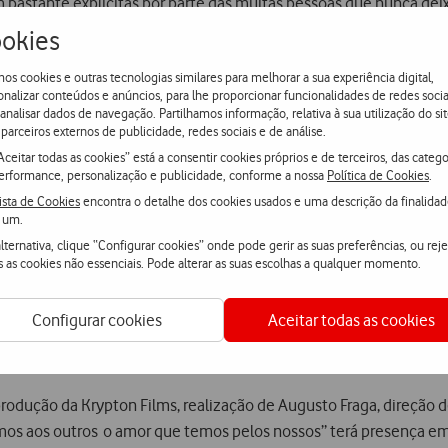
 bastante explícitas por parte das muitas pessoas que nunca dei
unicações, forças de segurança, bombeiros, transportes, comércio
okies
evar esperança e conforto a cada um de nós. É a todos eles que a
os cookies e outras tecnologias similares para melhorar a sua experiência digital,
onalizar conteúdos e anúncios, para lhe proporcionar funcionalidades de redes socia
ue, com amor e coragem, se dirige ao seu local de trabalho (um h
 analisar dados de navegação. Partilhamos informação, relativa à sua utilização do sit
parceiros externos de publicidade, redes sociais e de análise.
umprem os seus deveres profissionais, abdicando da alegria e con
Aceitar todas as cookies” está a consentir cookies próprios e de terceiros, das catego
propósito de reforçar junto dos portugueses uma mensagem de forç
erformance, personalização e publicidade, conforme a nossa
Política de Cookies
.
e a situações adversas.
ista de Cookies
encontra o detalhe dos cookies usados e uma descrição da finalida
 um.
sarem sobre temas atuais da sociedade e, dado o elevado compro
lternativa, clique “Configurar cookies” onde pode gerir as suas preferências, ou reje
s as cookies não essenciais. Pode alterar as suas escolhas a qualquer momento.
inda mais sentido voltar a assumir a coragem de não ficarmos indi
am na ‘linha da frente’. Com uma mensagem autêntica, de força 
Configurar cookies
Aceitar todas as cookies
tos, com audácia, resiliência e determinação, ultrapassemos est
dução da Krypton Films, realização de Augusto Fraga, direção 
os aos outros o amor que temos pelos nossos” terá presença em te