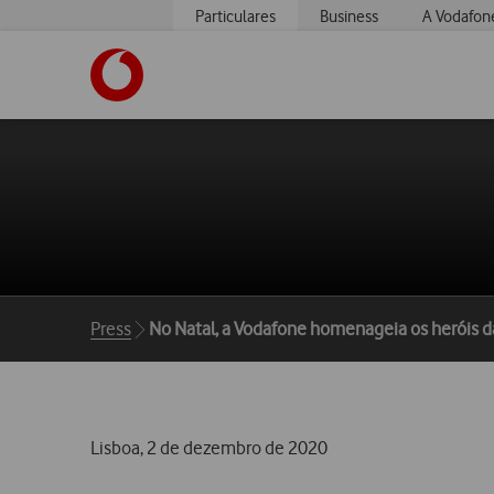
Particulares
Business
A Vodafon
https://www.vodafone.pt
Breadcrumbs
Press
No Natal, a Vodafone homenageia os heróis da 
Lisboa, 2 de dezembro de 2020