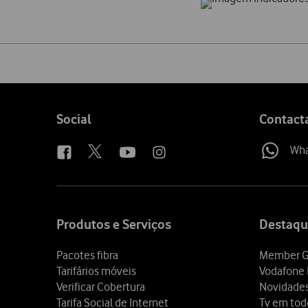
Share
on
social
media
Follow
Social
Contact
us
Wh
Site
map
Produtos e Serviços
Destaqu
Pacotes fibra
Member G
Tarifários móveis
Vodafone 
Verificar Cobertura
Novidade
Tarifa Social de Internet
Tv em tod