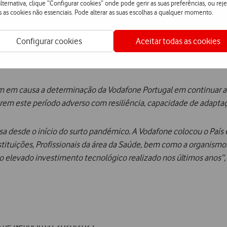
lternativa, clique “Configurar cookies” onde pode gerir as suas preferências, ou reje
 criticidade e essencialidade, ser mais resiliente do que muitas
s as cookies não essenciais. Pode alterar as suas escolhas a qualquer momento.
icativo no primeiro trimestre e continuará a fazer-se sentir no f
Configurar cookies
Aceitar todas as cookies
isões económicas mais pessimistas – divulgadas pela Comissão E
em causa a determinação da Vodafone Portugal em continuar a inv
arem este período adverso com resiliência, capacidade de adapta
sa desde o início do surto pandémico. A Vodafone colocou o País 
Instituições, Profissionais da área da Saúde, bem como a organismos
ao elevado investimento tecnológico realizado nos últimos anos”,