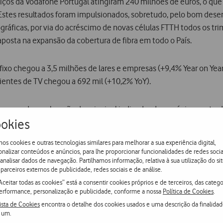
viços da Vodafone Portugal atingiram 240 milhões de euros, o qu
tes resultados foram impulsionados, sobretudo, pelo bom dese
gráficas, por via do acréscimo de novas células FTTH todos os t
posta na expansão da cobertura de fibra em todo o País.
fixo chegou a 3,5 milhões de lares e empresas (+9,4% Year on Year
ientes de TV chegou a 692 mil (+10,2% YoY).
lam uma desaceleração do principal indicador de negócio, que tra
okies
 (in e out), causada pelas restrições às viagens, foi altamente 
nceiras sentidas pelos consumidores e também da reduzida entrada 
os cookies e outras tecnologias similares para melhorar a sua experiência digital,
para 4.571 milhões, face ao mesmo período no ano passado.
onalizar conteúdos e anúncios, para lhe proporcionar funcionalidades de redes socia
 analisar dados de navegação. Partilhamos informação, relativa à sua utilização do sit
parceiros externos de publicidade, redes sociais e de análise.
essão com muitas empresas a serem obrigadas a renegociar pag
Aceitar todas as cookies” está a consentir cookies próprios e de terceiros, das catego
erformance, personalização e publicidade, conforme a nossa
Política de Cookies
.
ista de Cookies
encontra o detalhe dos cookies usados e uma descrição da finalida
 um.
exercício fiscal, iniciado a 1 de abril, será extremamente desafi