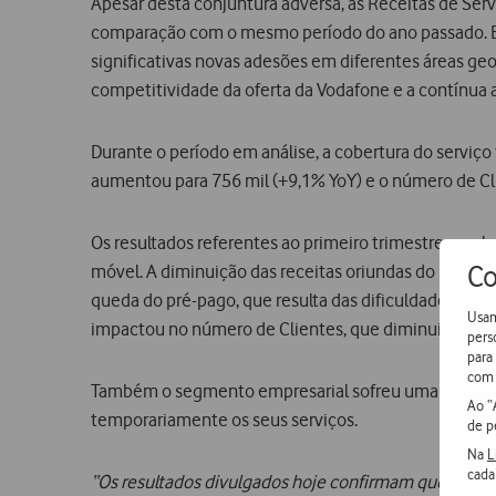
Apesar desta conjuntura adversa, as Receitas de Ser
comparação com o mesmo período do ano passado. Es
significativas novas adesões em diferentes áreas geo
competitividade da oferta da Vodafone e a contínua a
Durante o período em análise, a cobertura do serviço 
aumentou para 756 mil (+9,1% YoY) e o número de Cl
Os resultados referentes ao primeiro trimestre reve
Co
móvel. A diminuição das receitas oriundas do Roaming
queda do pré-pago, que resulta das dificuldades fina
Usam
impactou no número de Clientes, que diminuiu 3,4% 
pers
para
com 
Também o segmento empresarial sofreu uma forte pr
Ao “
temporariamente os seus serviços.
de p
Na
L
cada
“Os resultados divulgados hoje confirmam que o novo 