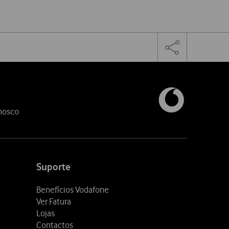
Facebook
Twitter
Linke
Toggle
the
share
links
nosco
Suporte
Benefícios Vodafone
Ver Fatura
Lojas
Contactos