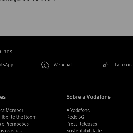
a-nos
atsApp
Webchat
Fala con
es
Sobre a Vodafone
et Member
A Vodafone
Fiber to the Room
Rede 5G
s e Promoções
Press Releases
os os ecrãs
Sustentabilidade