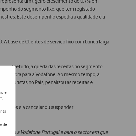
e representa um ligeiro crescimento de 0,7% em
mpenho do segmento fixo, que tem registado
rimestres. Este desempenho espelha a qualidade e a
). A base de Clientes de serviço fixo com banda larga
duz, sobretudo, a queda das receitas no segmento
penalizadora para a Vodafone. Ao mesmo tempo, a
de turistas no País, penalizou as receitas e
is, e
e,
amentos e a cancelar ou suspender
rias
de de
ante para a Vodafone Portugal e para o sector em que