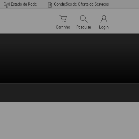
Estado da Rede
Condições de Oferta de Serviços
Carrinho de compras
Pesquisar
My Vodafone Men
Carrinho
Pesquisa
Login