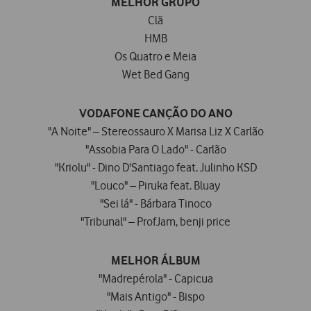
MELHOR GRUPO
Clã
HMB
Os Quatro e Meia
Wet Bed Gang
VODAFONE CANÇÃO DO ANO
"A Noite" – Stereossauro X Marisa Liz X Carlão
"Assobia Para O Lado" - Carlão
"Kriolu" - Dino D'Santiago feat. Julinho KSD
"Louco" – Piruka feat. Bluay
"Sei lá" - Bárbara Tinoco
"Tribunal" – ProfJam, benji price
MELHOR ÁLBUM
"Madrepérola" - Capicua
"Mais Antigo" - Bispo