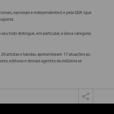
ionais, nacionais e independentes) e pela GDA (que
tuguesa.
seu todo distingue, em particular, a única categoria
 26 artistas e bandas, apresentaram 17 atuações ao
res, editoras e demais agentes da indústria se
Facebook
Twitter
Linke
Toggle
the
share
links