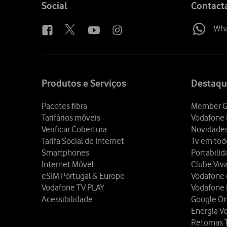
Follow
Social
Contact
us
Wh
Site
map
Produtos e Serviços
Destaqu
Pacotes fibra
Member G
Tarifários móveis
Vodafone 
Verificar Cobertura
Novidade
Tarifa Social de Internet
Tv em tod
Smartphones
Portabili
Internet Móvel
Clube Viv
eSIM Portugal & Europe
Vodafone
Vodafone TV PLAY
Vodafone
Acessibilidade
Google O
Energia V
Retomas 