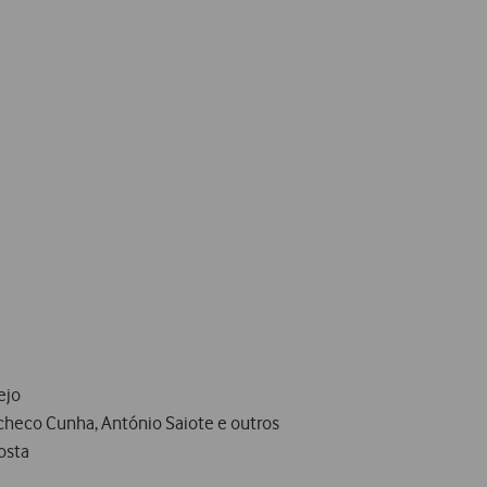
ejo
Pacheco Cunha, António Saiote e outros
osta