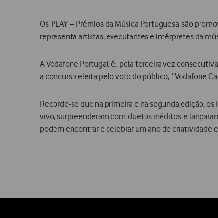
Os PLAY – Prémios da Música Portuguesa são promovi
representa artistas, executantes e intérpretes da mú
A
Vodafone Portugal é, pela terceira vez consecutiva,
a concurso eleita pelo voto do público, “Vodafone C
Recorde-se que na primeira e na segunda edição, os 
vivo, surpreenderam com duetos inéditos e lançaram 
podem encontrar e celebrar um ano de criatividade e
Share
on
social
media