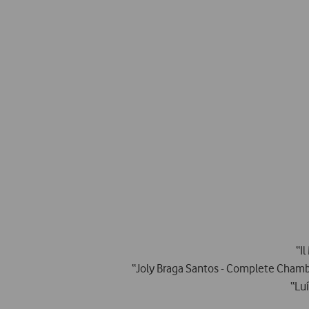
“I
“Joly Braga Santos - Complete Chamber
“Lu