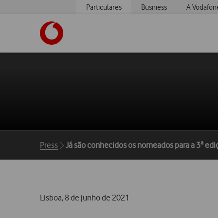
Particulares
Business
A Vodafon
https://www.vodafone.pt
Breadcrumbs
Press
Já são conhecidos os nomeados para a 3ª edi
Lisboa, 8 de junho de 2021