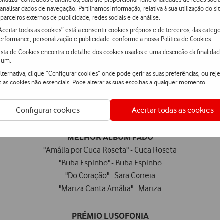
ite" – Stereossauro X Marisa Liz X Carlão (Realizado por Bruno Fer
 analisar dados de navegação. Partilhamos informação, relativa à sua utilização do sit
"Assobia Para O Lado" - Carlão (Realizado por Fernando Mamede)
parceiros externos de publicidade, redes sociais e de análise.
lu" - Dino Santiago feat. Julinho KSD (Realizado por João Pedro Mo
Aceitar todas as cookies” está a consentir cookies próprios e de terceiros, das catego
erformance, personalização e publicidade, conforme a nossa
Política de Cookies
.
ista de Cookies
encontra o detalhe dos cookies usados e uma descrição da finalida
ARTISTA REVELAÇÃO
 um.
Chico da Tina
lternativa, clique “Configurar cookies” onde pode gerir as suas preferências, ou reje
s as cookies não essenciais. Pode alterar as suas escolhas a qualquer momento.
Cláudia Pascoal
Pedro Mafama
SYRO
Configurar cookies
Aceitar todas as cookies
MELHOR ÁLBUM FADO
"Amália por Cuca Roseta" - Cuca Roseta
"Buba Espinho" - Buba Espinho
"Do Coração" - Sara Correia
"Mariza Canta Amália" - Mariza
PRÉMIO LUSOFONIA