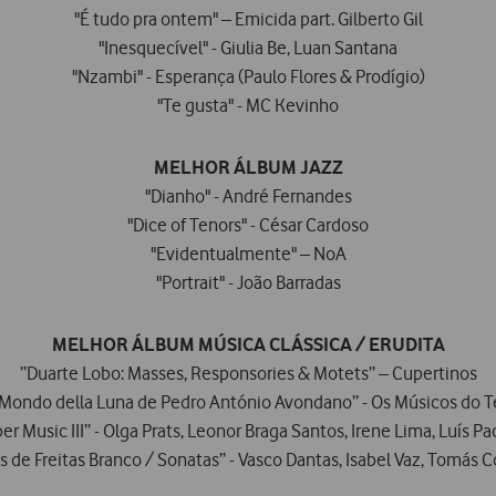
"É tudo pra ontem" – Emicida part. Gilberto Gil
"Inesquecível" - Giulia Be, Luan Santana
"Nzambi" - Esperança (Paulo Flores & Prodígio)
"Te gusta" - MC Kevinho
MELHOR ÁLBUM JAZZ
"Dianho" - André Fernandes
"Dice of Tenors" - César Cardoso
"Evidentualmente" – NoA
"Portrait" - João Barradas
MELHOR ÁLBUM MÚSICA CLÁSSICA / ERUDITA
“Duarte Lobo: Masses, Responsories & Motets” – Cupertinos
l Mondo della Luna de Pedro António Avondano” - Os Músicos do T
 Music III” - Olga Prats, Leonor Braga Santos, Irene Lima, Luís 
ís de Freitas Branco / Sonatas” - Vasco Dantas, Isabel Vaz, Tomás C