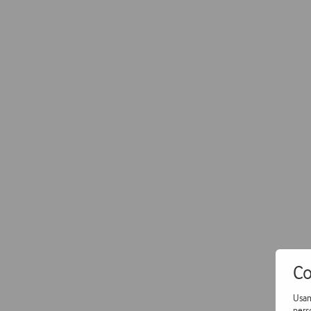
Co
Usam
pers