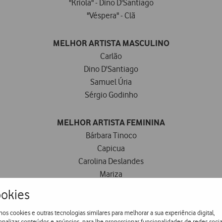
"Kriola" - Dino D'Santiago
"Véspera" - Clã
MELHOR ARTISTA MASCULINO
Carlão
Dino D'Santiago
Samuel Úria
Sérgio Godinho
MELHOR ARTISTA FEMININA
Bárbara Tinoco
Capicua
Carolina Deslandes
Mariza
okies
MELHOR VIDEOCLIPE
os cookies e outras tecnologias similares para melhorar a sua experiência digital,
"+351 (Call Me)" - Nenny (Realizado por Tiago Plácido)
onalizar conteúdos e anúncios, para lhe proporcionar funcionalidades de redes socia