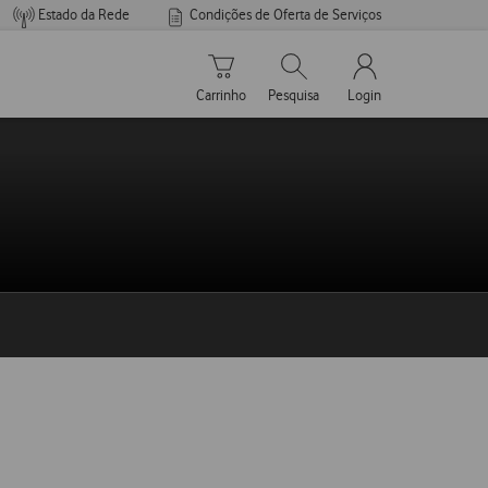
Estado da Rede
Condições de Oferta de Serviços
Carrinho de compras
Pesquisar
My Vodafone Men
Carrinho
Pesquisa
Login