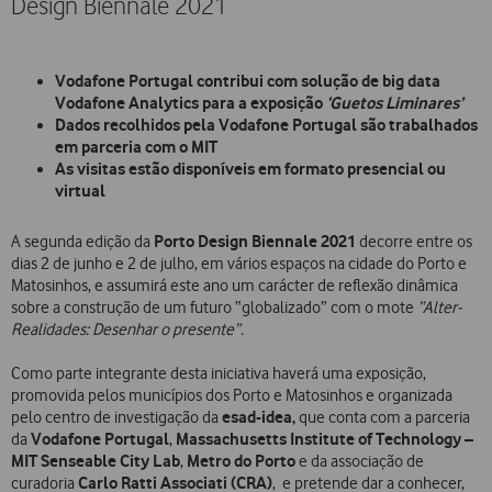
Design Biennale 2021
Vodafone Portugal contribui com solução de big data
Vodafone Analytics para a exposição
‘Guetos Liminares’
Dados recolhidos pela Vodafone Portugal são trabalhados
em parceria com o MIT
As visitas estão disponíveis em formato presencial ou
virtual
Porto Design Biennale 2021
A segunda edição da
decorre entre os
dias 2 de junho e 2 de julho, em vários espaços na cidade do Porto e
Matosinhos, e assumirá este ano um carácter de reflexão dinâmica
sobre a construção de um futuro “globalizado” com o mote
“Alter-
Realidades: Desenhar o presente”.
Como parte integrante desta iniciativa haverá uma exposição,
promovida pelos municípios dos Porto e Matosinhos e organizada
esad-idea,
pelo centro de investigação da
que conta com a parceria
Vodafone Portugal
Massachusetts Institute of Technology –
da
,
MIT Senseable City Lab
Metro do Porto
,
e da associação de
Carlo Ratti Associati
(CRA)
curadoria
,
e pretende dar a conhecer,