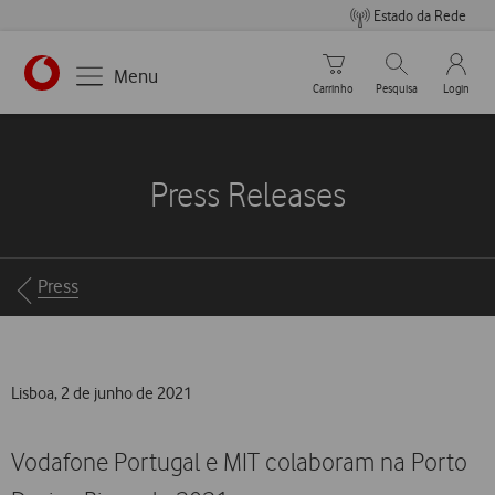
Estado da Rede
Carrinho de compras
Pesquisar
My Vo
Menu
Carrinho
Pesquisa
Login
https://www.vodafone.pt
Press Releases
Breadcrumbs
Press
Lisboa, 2 de junho de 2021
Vodafone Portugal e MIT colaboram na Porto