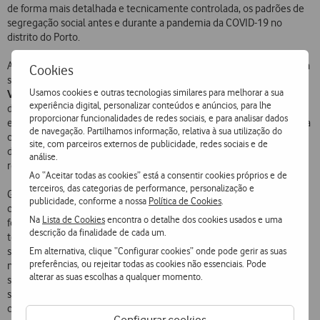
de forma mais detalhada e tecnicamente controlada, os padrões de
segregação social antes e durante a pandemia da COVID-19 no
distrito do Porto.
A exposição
‘Guetos Liminares’
propõe uma interpretação alternativa
Cookies
sustentada por uma análise de big data, disponibilizada pela solução
Usamos cookies e outras tecnologias similares para melhorar a sua
Vodafone Analytics
. Através da execução de algoritmos
experiência digital, personalizar conteúdos e anúncios, para lhe
desenvolvidos pelo MIT sobre dados geolocalizados, de natureza
proporcionar funcionalidades de redes sociais, e para analisar dados
estritamente confidencial e anónima, é possível revolucionar a forma
de navegação. Partilhamos informação, relativa à sua utilização do
como olhamos para as cidades ao viabilizar-se uma caracterização
site, com parceiros externos de publicidade, redes sociais e de
dos diferentes fluxos e mobilidade de pessoas, nas diferentes zonas
análise.
referentes à área metropolitana do Porto.
Ao “Aceitar todas as cookies” está a consentir cookies próprios e de
terceiros, das categorias de performance, personalização e
Graças a utilização da tecnologia, as relações entre os cidadãos e as
publicidade, conforme a nossa
Política de Cookies
.
cidades têm vindo a sofrer transformadoras mudanças. Tendo como
Na
Lista de Cookies
encontra o detalhe dos cookies usados e uma
foco a recuperação da qualidade de vida dos habitantes, as cidades
descrição da finalidade de cada um.
têm vindo a tornar-se cada vez mais inteligentes, contanto com
Em alternativa, clique “Configurar cookies” onde pode gerir as suas
soluções mais sustentáveis e conectadas para responder a novas
preferências, ou rejeitar todas as cookies não essenciais. Pode
necessidades dos habitantes. As dinâmicas das populações alteram-
alterar as suas escolhas a qualquer momento.
se e não restam dúvidas de que a mobilidade sustentável é o trilho a
seguir para o desenvolvimento económico, social e ambiental das
cidades.