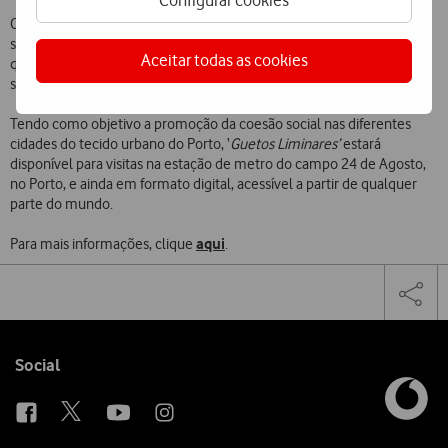
Configurar cookies
O objetivo da organização deste evento é demonstrar as fissuras
sociais e profundas ao longo das demarcações de classe, uma vez
Aceitar todas as cookies
que as comunidades em questão estão fisicamente próximas, mas
segregadas na vida quotidiana.
Tendo como objetivo a promoção da coesão social nas diferentes
cidades do tecido urbano do Porto, ‘
Guetos Liminares’
estará
disponível para visitas na estação de metro do campo 24 de Agosto,
no Porto, e ainda em formato digital, acessível a partir de qualquer
parte do mundo.
aqui
Para mais informações, clique
.
Share
Facebook
Twi
Tog
on
the
social
sha
media
link
Follow
Social
us