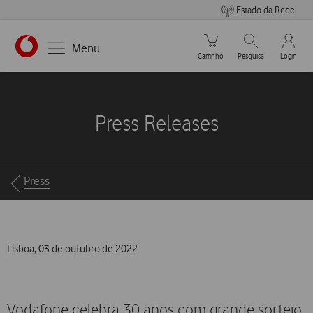
Estado da Rede
Carrinho de compras
Pesquisar
My Vo
Menu
Carrinho
Pesquisa
Login
https://www.vodafone.pt
Press Releases
Breadcrumbs
Press
Lisboa, 03 de outubro de 2022
Vodafone celebra 30 anos com grande sorteio