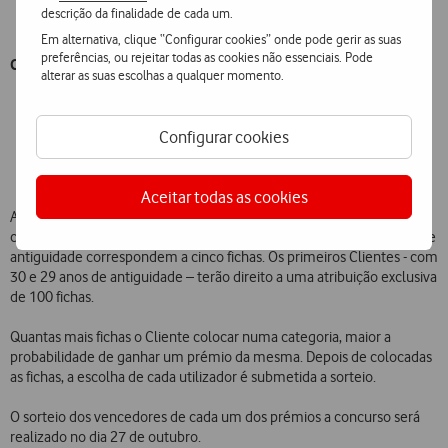
descrição da finalidade de cada um.
prova vinhos incluída;
Em alternativa, clique “Configurar cookies” onde pode gerir as suas
preferências, ou rejeitar todas as cookies não essenciais. Pode
Categoria Tecnologia:
alterar as suas escolhas a qualquer momento.
Sete
kits
de
gaming
, que incluem: uma PlayStation5 e uma
dezena de acessórios e jogos;
Configurar cookies
Oito
smartphones
, os mais recentes modelos com tecnologia
5G e sistema operativo iOS e Android.
Aceitar todas as cookies
As fichas de cada Cliente são atribuídas automaticamente de acordo
com a antiguidade do serviço contratado. Por exemplo, cinco anos de
antiguidade correspondem a cinco fichas. Os primeiros Clientes - com
30 e 29 anos de antiguidade – terão direito a uma atribuição exclusiva
de 100 fichas.
Quantas mais fichas o Cliente colocar numa categoria, maior a
probabilidade de ganhar um prémio da mesma. Depois de colocadas
as fichas, a escolha de cada utilizador é submetida a sorteio.
O sorteio dos vencedores de cada um dos prémios a concurso será
realizado no dia 27 de outubro.