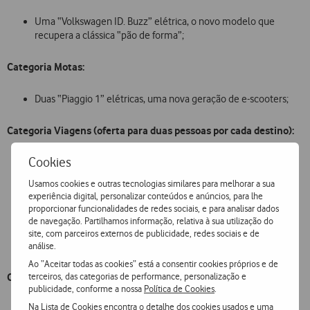
Uma “Volkswagen ID. Buzz” elétrica, o novo modelo que
recupera a clássica “pão de forma”;
Categoria Motas:
Duas “Piaggio 1” elétricas, uma nova geração de e-scooters;
Categoria Viagens (oferta para duas pessoas por cada destino):
Cookies
Nova Iorque com voos, estada, um pôr do sol no “The Edge” e
uma viagem de helicóptero incluída para conhecer a cidade a
Usamos cookies e outras tecnologias similares para melhorar a sua
partir do céu;
experiência digital, personalizar conteúdos e anúncios, para lhe
Zanzibar + Tanzânia com voos, estada, dias nas praias de areia
proporcionar funcionalidades de redes sociais, e para analisar dados
branca e águas turquesas e um inesquecível safari;
de navegação. Partilhamos informação, relativa à sua utilização do
Islândia para usufruir de uma experiência única de
site, com parceiros externos de publicidade, redes sociais e de
contemplação do fenómeno das auroras boreais;
análise.
Ao “Aceitar todas as cookies” está a consentir cookies próprios e de
terceiros, das categorias de performance, personalização e
Categoria Experiência:
publicidade, conforme a nossa
Política de Cookies
.
Na
Lista de Cookies
encontra o detalhe dos cookies usados e uma
Nove passeios e dormidas num Iate Privado no Rio Douro com