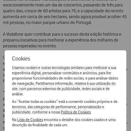
excecionalmente mais um dia de concertos, passando de três para
quatro dias, cresce de 60 artistas para 76, e a capacidade do recinto
aumenta em cerca de seis hectares, sendo agora possível acolher 45
mil pessoas, no maior parque urbano de Portugal.
A Vodafone quer contribuir para o sucesso desta edição histórica e
preparou iniciativas para melhorar a experiência dos milhares de
pessoas esperadas no evento.
O Primavera Sound Porto demarca-se dos demais festivais pela
Cookies
experiência musical única - proporcionada pelo cartaz que agrega os
Usamos cookies e outras tecnologias similares para melhorar a sua
artistas mais relevantes dos diversos quadrantes musicais - e pela sua
experiência digital, personalizar conteúdos e anúncios, para lhe
localização, que combina o melhor do ambiente cosmopolita do
proporcionar funcionalidades de redes sociais, e para analisar dados
Porto com o cenário verde do Parque da Cidade e o azul do mar.
de navegação. Partilhamos informação, relativa à sua utilização do
site, com parceiros externos de publicidade, redes sociais e de
“É um festival unificador: junta públicos distintos num único espaço
análise.
para celebrar o melhor que a música nos dá. A sua essência e os seus
Ao “Aceitar todas as cookies” está a consentir cookies próprios e de
valores dizem-nos muito enquanto marca. Por esta razão, a Vodafone
terceiros, das categorias de performance, personalização e
associa-se à celebração das dez primaveras deste emblemático
publicidade, conforme a nossa
Política de Cookies
.
festival do Porto, que tem uma relevância fundamental para a cidade
Na
Lista de Cookies
encontra o detalhe dos cookies usados e uma
e para os portuenses. Enquanto patrocinador e rede oficial do festival,
descrição da finalidade de cada um.
queremos ser parte ativa e continuar a levar - e a elevar - a magia da