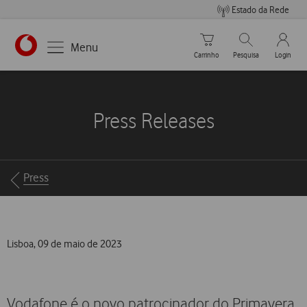
Estado da Rede
Carrinho de compras
Pesquisar
My Vo
Menu
Carrinho
Pesquisa
Login
https://www.vodafone.pt
Press Releases
Breadcrumbs
Press
Lisboa, 09 de maio de 2023
Vodafone é o novo patrocinador do Primavera