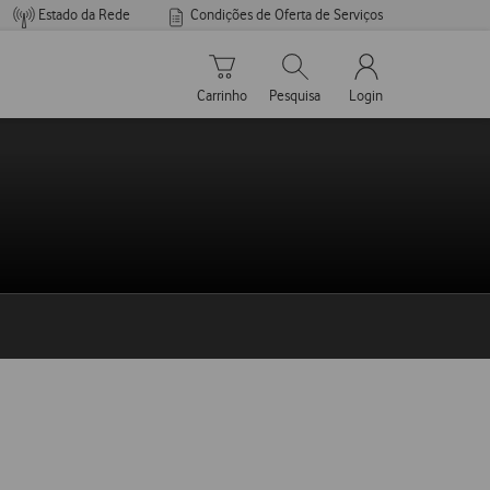
Estado da Rede
Condições de Oferta de Serviços
Carrinho de compras
Pesquisar
My Vodafone Men
Carrinho
Pesquisa
Login