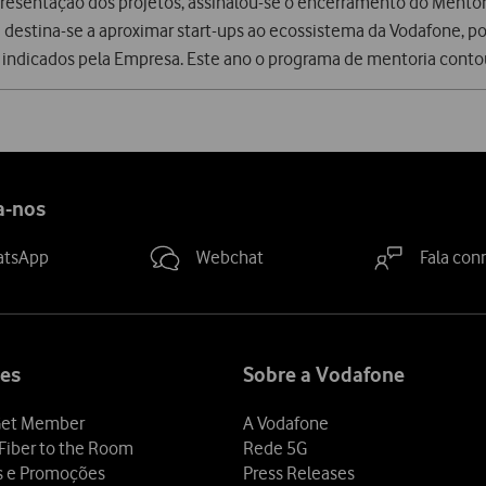
resentação dos projetos, assinalou-se o encerramento do Mento
iva destina-se a aproximar start-ups ao ecossistema da Vodafone, 
 indicados pela Empresa. Este ano o programa de mentoria conto
a-nos
atsApp
Webchat
Fala con
es
Sobre a Vodafone
et Member
A Vodafone
Fiber to the Room
Rede 5G
s e Promoções
Press Releases