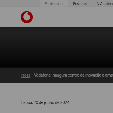
Particulares
Business
A Vodafon
https://www.vodafone.pt
Breadcrumbs
Press
Vodafone inaugura centro de inovação e em
Lisboa, 20 de junho de 2024