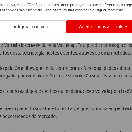
 no contexto do Vodafone Boost Lab para colocar em prática sol
lternativa, clique “Configurar cookies” onde pode gerir as suas preferências, ou reje
s as cookies não essenciais. Pode alterar as suas escolhas a qualquer momento.
Configurar cookies
Aceitar todas as cookies
 pela Ground Control Studios, para assistência de técnicos em 
eal, em parceria com a Ericsson e Vodafone;
e Virtual, desenvolvida pela Virtuleap. Equipas de neurologia e 
feitos desta tecnologia nestes doentes, através de uma metodologia
 pela Omniflow, que inclui, entre outras funcionalidades diferenc
rregador para veículos elétricos. Esta solução será instalada num
ntes” como azulejos, espelhos ou madeira, desenvolvida pela Lik
que fazem parte do Vodafone Boost Lab, e que continua empenhad
 às necessidades de mercado.