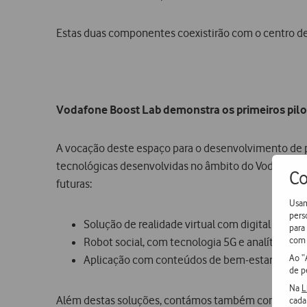
Estas duas componentes coexistirão com o centro de
Vodafone Boost Lab demonstra os primeiros pil
A vocação deste espaço para o desenvolvimento de pr
tecnológicas desenvolvidas no âmbito do Vodafone Bo
Co
futuras:
Usam
pers
Solução de realidade virtual com digital twin cri
para
com 
Robot social, com tecnologia 5G e analítica de v
Ao “
Aplicação com conteúdos de bem-estar, desenha
de p
Na
L
Além destas soluções, contámos também com a presen
cada