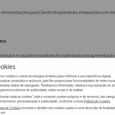
 demonstrações para Clientes Empresariais, enriquecido com mai
otos
odutos e soluções inovadoras foi sublinhada pela apresentação 
ost Lab e que funcionam sobre a rede da Vodafone, e tiram partid
okies
os cookies e outras tecnologias similares para melhorar a sua experiência digital,
onalizar conteúdos e anúncios, para lhe proporcionar funcionalidades de redes socia
ada pela start-up Infinite Foundry;
 analisar dados de navegação. Partilhamos informação, relativa à sua utilização do sit
parceiros externos de publicidade, redes sociais e de análise.
ídeo e sensorial, criada pela IDMIND;
Aceitar todas as cookies” está a consentir cookies próprios e de terceiros, das catego
da pela Actif, desenvolvida e testada diretamente na box de te
erformance, personalização e publicidade, conforme a nossa
Política de Cookies
.
ista de Cookies
encontra o detalhe dos cookies usados e uma descrição da finalida
ça de outras start-ups e empreendedores que estão ainda a con
 um.