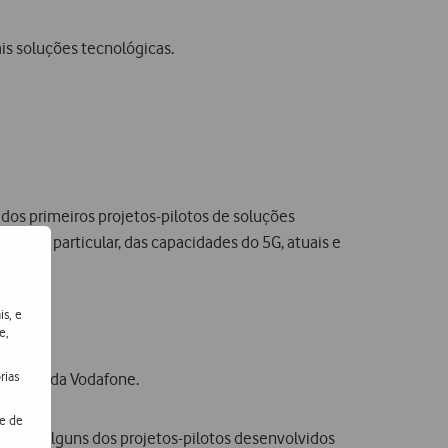
s soluções tecnológicas.
dos primeiros projetos-pilotos de soluções
o, em particular, das capacidades do 5G, atuais e
is, e
e,
rias
levisão da Vodafone.
de de
cluir alguns dos projetos-pilotos desenvolvidos