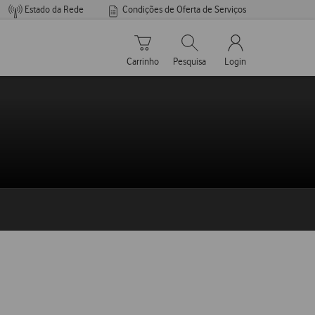
Estado da Rede
Condições de Oferta de Serviços
Carrinho de compras
Pesquisar
My Vodafone Men
Carrinho
Pesquisa
Login