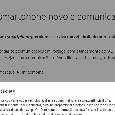
: smartphone novo e comunica
a um
smartphone
premium e serviço móvel ilimitado numa só
tor das telecomunicações em Portugal com o lançamento do “All I
 desejam com comunicações móveis ilimitadas incluídas, tudo 
eses, o “All In” combina:
as Apple, Samsung e Google;
okies
1Gbps
s nacionais e em roaming no Espaço Económico Europeu;
os cookies e outras tecnologias similares para melhorar a sua experiência digital,
onalizar conteúdos e anúncios, para lhe proporcionar funcionalidades de redes socia
oogle One.
 analisar dados de navegação. Partilhamos informação, relativa à sua utilização do sit
parceiros externos de publicidade, redes sociais e de análise.