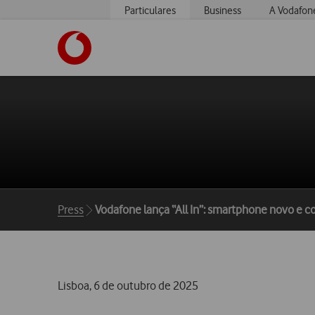
Particulares
Business
A Vodafon
https://www.vodafone.pt
Breadcrumbs
Press
Vodafone lança “All In”: smartphone novo e 
Lisboa, 6 de outubro de 2025