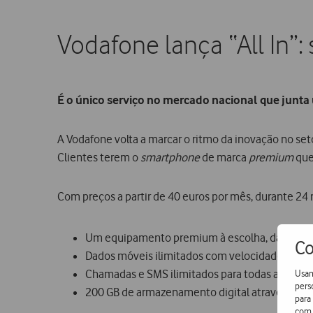
Vodafone lança “All In”
É o único serviço no mercado nacional que junt
A Vodafone volta a marcar o ritmo da inovação no se
Clientes terem o
smartphone
de marca
premium
que
Com preços a partir de 40 euros por mês, durante 24 m
Um equipamento premium à escolha, das marc
Co
Dados móveis ilimitados com velocidade até 
Chamadas e SMS ilimitados para todas as rede
Usam
pers
200 GB de armazenamento digital através do G
para
com 