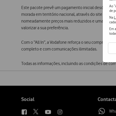
Ao “
Este pacote prevê um pagamento inicial desde 100 e
de p
morada em território nacional, através do site e das
Na
L
nomeadamente preços mais reduzidos e uma maior 
cada
valorizar a sua preferência.
Em a
toda
Com o “All In”, a Vodafone reforça o seu compromiss
completo e com comunicações ilimitadas.
Todas as informações, incluindo as condições de co
Share
on
social
media
Follow
Social
Contact
us
Wh