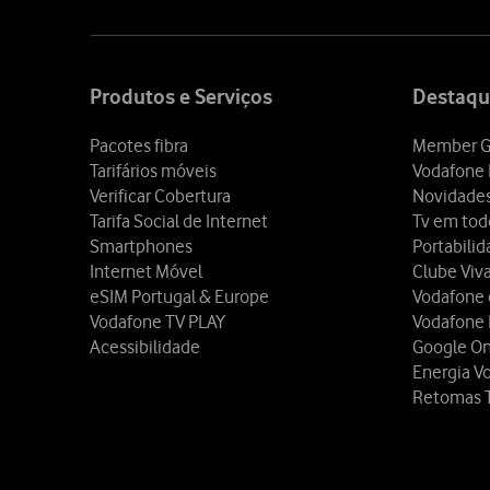
Site
map
Produtos e Serviços
Destaqu
Pacotes fibra
Member G
Tarifários móveis
Vodafone 
Verificar Cobertura
Novidade
Tarifa Social de Internet
Tv em tod
Smartphones
Portabili
Internet Móvel
Clube Viv
eSIM Portugal & Europe
Vodafone
Vodafone TV PLAY
Vodafone
Acessibilidade
Google O
Energia V
Retomas 