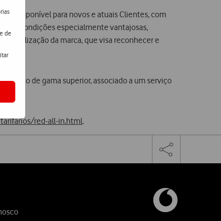
rias
está disponível para novos e atuais Clientes, com
iciam de condições especialmente vantajosas,
de de
de fidelização da marca, que visa reconhecer e
itar
uipamento de gama superior, associado a um serviço
rifarios/red-all-in.html
.
Facebook
Twitter
Linke
Toggle
the
share
links
nosco