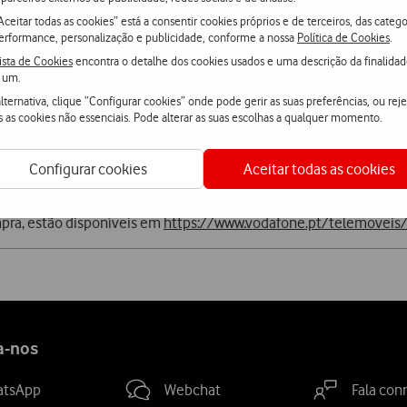
Aceitar todas as cookies” está a consentir cookies próprios e de terceiros, das catego
uros (valor que varia de acordo com o
equipamento
escolhido) e 
erformance, personalização e publicidade, conforme a nossa
Política de Cookies
.
 lojas físicas da Vodafone. Os Clientes que já são Vodafone benef
ista de Cookies
encontra o detalhe dos cookies usados e uma descrição da finalida
diversidade de modelos de
smartphones
, no âmbito do programa 
 um.
lternativa, clique “Configurar cookies” onde pode gerir as suas preferências, ou reje
s as cookies não essenciais. Pode alterar as suas escolhas a qualquer momento.
o com a inovação e a conveniência, facilitando o acesso a um eq
Configurar cookies
Aceitar todas as cookies
mpra, estão disponíveis em
https://www.vodafone.pt/telemoveis/ta
a-nos
atsApp
Webchat
Fala con