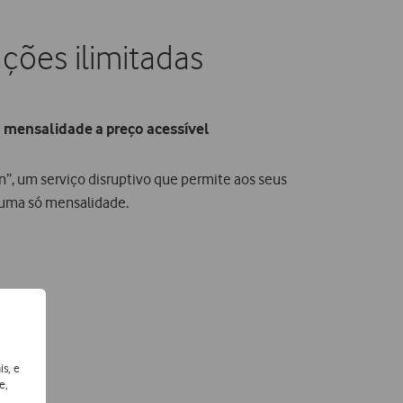
ções ilimitadas
 mensalidade a preço acessível
n”, um serviço disruptivo que permite aos seus
numa só mensalidade.
is, e
e,