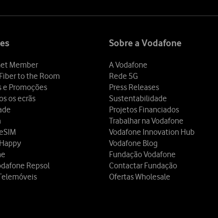
es
Sobre a Vodafone
et Member
A Vodafone
Fiber to the Room
Rede 5G
s e Promoções
Press Releases
os os ecrãs
Sustentabilidade
dade
Projetos Financiados
a
Trabalhar na Vodafone
 eSIM
Vodafone Innovation Hub
 Happy
Vodafone Blog
ne
Fundação Vodafone
odafone Repsol
Contactar Fundação
Telemóveis
Ofertas Wholesale