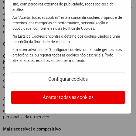
de última geração, totalmente integrado com a rede Vodafone para
site, com parceiros externos de publicidade, redes sociais e de
melhor desempenho, a fibra transparente entra na casa e conecta-se
análise.
a pontos de acesso Wi-Fi 7 dedicados em cada divisão, permitindo
Ao “Aceitar todas as cookies” está a consentir cookies próprios e de
velocidades de 1 Gbps reais em toda a casa, para a melhor
terceiros, das categorias de performance, personalização e
experiência de internet e Wi-Fi em utilizações simultâneas e de
publicidade, conforme a nossa
Política de Cookies
.
máxima exigência.
Na
Lista de Cookies
encontra o detalhe dos cookies usados e uma
descrição da finalidade de cada um.
Cobertura completa em casa
Em alternativa, clique “Configurar cookies” onde pode gerir as suas
preferências, ou rejeitar todas as cookies não essenciais. Pode
Com componentes aprimorados, o novo FTTR assegura uma rede
alterar as suas escolhas a qualquer momento.
homogénea (ainda mais estável e rápida, com baixa latência) em
todas as divisões,. Ideal para reforçar o desempenho em zonas
críticas da casa e suportar necessidades intensivas de conectividade,
Configurar cookies
como
streaming
em alta-definição,
gaming
online ou utilização de
soluções de
smart home
.
Aceitar todas as cookies
A instalação é assegurada por técnicos especializados da Vodafone,
garantindo uma implementação profissional, com integração cuidada
e discreta da fibra no ambiente doméstico e uma configuração
personalizada do serviço.
Mais acessível e competitivo