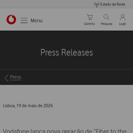
Estado da Rede
Carrinho de compras
Pesquisar
My Vo
Menu
Carrinho
Pesquisa
Login
https://www.vodafone.pt
Press Releases
Breadcrumbs
Press
Lisboa, 19 de maio de 2026
Vodafone lança nova geração de “Fiber to the