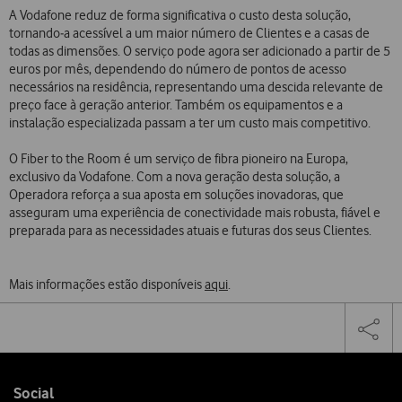
A Vodafone reduz de forma significativa o custo desta solução,
tornando‑a acessível a um maior número de Clientes e a casas de
todas as dimensões. O serviço pode agora ser adicionado a partir de 5
euros por mês, dependendo do número de pontos de acesso
necessários na residência, representando uma descida relevante de
preço face à geração anterior. Também os equipamentos e a
instalação especializada passam a ter um custo mais competitivo.
O Fiber to the Room é um serviço de fibra pioneiro na Europa,
exclusivo da Vodafone. Com a nova geração desta solução, a
Operadora reforça a sua aposta em soluções inovadoras, que
asseguram uma experiência de conectividade mais robusta, fiável e
preparada para as necessidades atuais e futuras dos seus Clientes.
Mais informações estão disponíveis
aqui
.
Share
Facebook
Twi
Tog
on
the
social
sha
media
link
Follow
Social