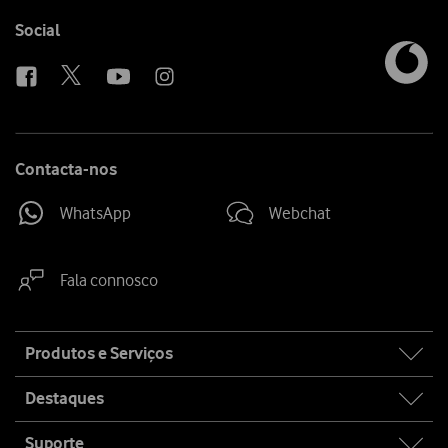
Follow
Social
us
Contacta-nos
WhatsApp
Webchat
Fala connosco
Site
Produtos e Serviços
map
Destaques
Suporte