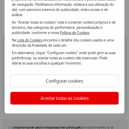
Ao longo dos últimos anos, temos vindo a implementar programa
de navegação. Partilhamos informação, relativa à sua utilização do
que contribuem para o atingimento da nossa ambição de não
site, com parceiros externos de publicidade, redes sociais e de
análise.
deixar ninguém para trás:
Ao “Aceitar todas as cookies” está a consentir cookies próprios e de
terceiros, das categorias de performance, personalização e
publicidade, conforme a nossa
Política de Cookies
.
Na
Lista de Cookies
encontra o detalhe dos cookies usados e uma
descrição da finalidade de cada um.
Em alternativa, clique “Configurar cookies” onde pode gerir as suas
preferências, ou rejeitar todas as cookies não essenciais. Pode
alterar as suas escolhas a qualquer momento.
Tarifários Inclusivos (Say)
Desde 2005 que a Vodafone disponibiliza tarifários com
Configurar cookies
condições especiais e equipamentos adaptados a pessoas com
incapacidade igual ou superior a 60%, visando contribuir
eficazmente para o acesso à Sociedade de Informação desta
Aceitar todas as cookies
comunidade.