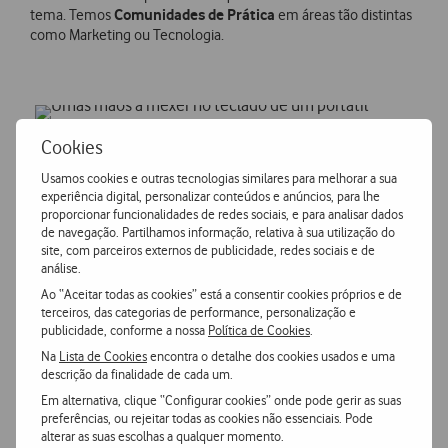
Comunidades de Prática
tema. Temos
em áreas tão distintas
como Marketing ou Tecnologia.
Cookies
Feedback e Recomendação
Usamos cookies e outras tecnologias similares para melhorar a sua
Acesso a ferramentas de social learning e feedback, que
experiência digital, personalizar conteúdos e anúncios, para lhe
proporcionar funcionalidades de redes sociais, e para analisar dados
permitem que os colegas partilhem soluções de formação
de navegação. Partilhamos informação, relativa à sua utilização do
entre si e deem feedback uns aos outros numa cultura positiva
site, com parceiros externos de publicidade, redes sociais e de
que permite identificar pontos fortes e áreas de melhoria,
análise.
alinhar expectativas, melhorar o desempenho e ajudar a definir
Ao “Aceitar todas as cookies” está a consentir cookies próprios e de
os objetivos de aprendizagem.
terceiros, das categorias de performance, personalização e
publicidade, conforme a nossa
Política de Cookies
.
Na
Lista de Cookies
encontra o detalhe dos cookies usados e uma
descrição da finalidade de cada um.
Em alternativa, clique “Configurar cookies” onde pode gerir as suas
preferências, ou rejeitar todas as cookies não essenciais. Pode
Recrutamento Interno
alterar as suas escolhas a qualquer momento.