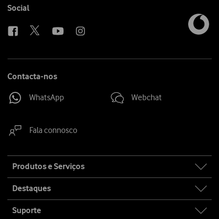
Follow
Social
Saber mais
us
Contacta-nos
WhatsApp
Webchat
Fala connosco
Site
Produtos e Serviços
map
Destaques
Suporte