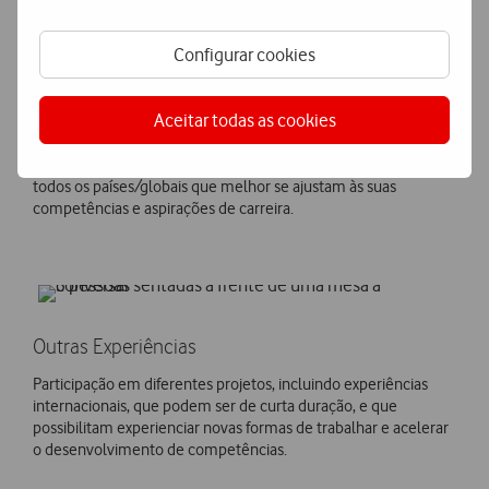
Recrutamento Interno
O
permite aos Colaboradores
acederem a diferentes oportunidades de desenvolvimento e
Configurar cookies
progressão na Vodafone, permitindo o desenvolvimento de
carreira, quer seja lateral - mudança de função, equipa e/ou
departamento; quer seja vertical - acréscimo de
Aceitar todas as cookies
responsabilidades hierárquicas. Na Vodafone dispomos de uma
plataforma digital que permite aos nossos colaboradores
acederem às oportunidades de recrutamento existentes em
todos os países/globais que melhor se ajustam às suas
competências e aspirações de carreira.
Outras Experiências
Participação em diferentes projetos, incluindo experiências
internacionais, que podem ser de curta duração, e que
possibilitam experienciar novas formas de trabalhar e acelerar
o desenvolvimento de competências.