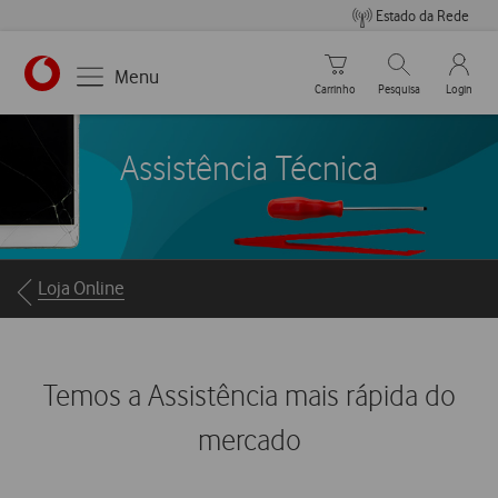
Estado da Rede
Carrinho de compras
Pesquisar
My Vo
Menu
Carrinho
Pesquisa
Login
https://www.vodafone.pt
Assistência Técnica
Breadcrumbs
Loja Online
Temos a Assistência mais rápida do
mercado