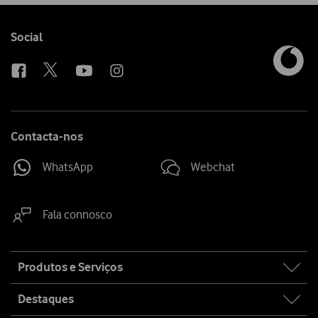
Follow
Social
us
Contacta-nos
WhatsApp
Webchat
Fala connosco
Site
Produtos e Serviços
map
Destaques