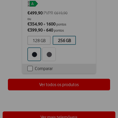
€499,90
PVPR
€619,90
ou
€354,90
1600
+
pontos
€399,90
640
+
pontos
128 GB
256 GB
Comparar
Checkbox
not
ticked
Ver todos os produtos
Ver mais telemóveis