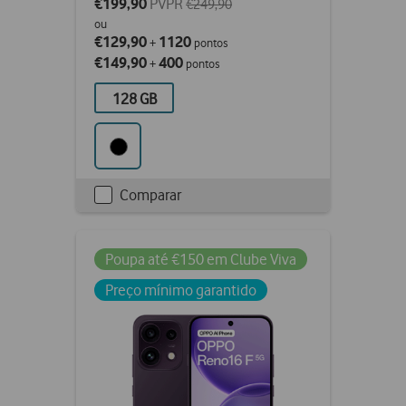
€199,90
PVPR
€249,90
ou
€129,90
1120
+
pontos
€149,90
400
+
pontos
128 GB
Comparar
Checkbox
not
ticked
Poupa até €150 em Clube Viva
Preço mínimo garantido