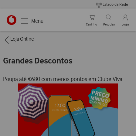
Estado da Rede
Carrinho de compras
Pesquisar
My Vo
Menu
Carrinho
Pesquisa
Login
https://www.vodafone.pt
Breadcrumbs
Loja Online
Grandes Descontos
Poupa até €680 com menos pontos em Clube Viva