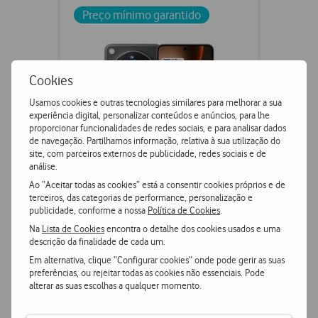
Preço mínimo garantido
Cookies
Usamos cookies e outras tecnologias similares para melhorar a sua
experiência digital, personalizar conteúdos e anúncios, para lhe
proporcionar funcionalidades de redes sociais, e para analisar dados
de navegação. Partilhamos informação, relativa à sua utilização do
site, com parceiros externos de publicidade, redes sociais e de
análise.
Ao “Aceitar todas as cookies” está a consentir cookies próprios e de
OPPO Find X9 Ultra 5G
terceiros, das categorias de performance, personalização e
publicidade, conforme a nossa
Política de Cookies
.
Na
Lista de Cookies
encontra o detalhe dos cookies usados e uma
descrição da finalidade de cada um.
€1659,91
PVPR
€1699,91
Em alternativa, clique “Configurar cookies” onde pode gerir as suas
ou
preferências, ou rejeitar todas as cookies não essenciais. Pode
€1184,90
3000
+
pontos
alterar as suas escolhas a qualquer momento.
512 GB