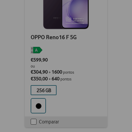
OPPO Reno16 F 5G
€599,90
ou
€304,90
1600
+
pontos
€350,00
640
+
pontos
256 GB
Comparar
Checkbox
not