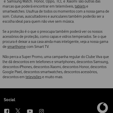
e Samsung Watch. Honor, Oppo, TCL e Xiaomi são outras das
marcas que poderá encontrar em telemóveis,
tablets
e
smartwatches. Usufrua de todos os momentos com a nossa gama de
som. Colunas, auscultadores e auriculares também poderão ser a
escolha ideal para quem não vive sem música.
Se a proteção é o que o preocupa também poderá ver os nossos
acessórios de proteção, como capas e vidros temperados. Se o que
procura é deixar a sua casa ainda mais inteligente, veja a nossa gama
de
smarthome
com Smart TV.
Não perca a Super Promo, uma campanha regular do Clube Viva que
lhe dá descontos em telefones e smartphones, descontos Samsung,
descontos iPhones, descontos Xiaomi, descontos Honor, descontos
Google Pixel, descontos smartwatches, descontos acessórios,
descontos em
televisões
e muito mais.
Follow
Social
us