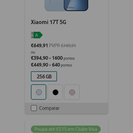
Xiaomi 17T 5G
€649,91
PVPR
€749,91
ou
€394,90
1600
+
pontos
€449,90
640
+
pontos
256 GB
Comparar
Checkbox
not
ticked
Poupa até €515 em Clube Viva