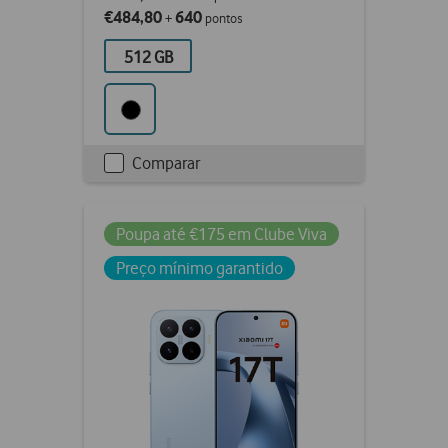
€484,80
640
+
pontos
512 GB
Comparar
Checkbox
not
ticked
Poupa até €175 em Clube Viva
Preço mínimo garantido