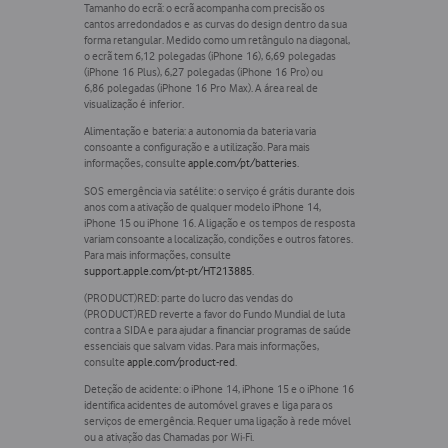
Tamanho do ecrã:
o ecrã acompanha com precisão os
cantos arredondados e as curvas do design dentro da sua
forma retangular. Medido como um retângulo na diagonal,
o ecrã tem 6,12 polegadas (iPhone 16), 6,69 polegadas
(iPhone 16 Plus), 6,27 polegadas (iPhone 16 Pro) ou
6,86 polegadas (iPhone 16 Pro Max). A área real de
visualização é inferior.
Alimentação e bateria:
a autonomia da bateria varia
consoante a configuração e a utilização. Para mais
informações, consulte
apple.com/pt/batteries
.
SOS emergência via satélite:
o serviço é grátis durante dois
anos com a ativação de qualquer modelo iPhone 14,
iPhone 15 ou iPhone 16. A ligação e os tempos de resposta
variam consoante a localização, condições e outros fatores.
Para mais informações, consulte
support.apple.com/pt-pt/HT213885
.
(PRODUCT)RED:
parte do lucro das vendas do
(PRODUCT)RED reverte a favor do Fundo Mundial de luta
contra a SIDA e para ajudar a financiar programas de saúde
essenciais que salvam vidas. Para mais informações,
consulte
apple.com/product-red
.
Deteção de acidente:
o iPhone 14, iPhone 15 e o iPhone 16
identifica acidentes de automóvel graves e liga para os
serviços de emergência. Requer uma ligação à rede móvel
ou a ativação das Chamadas por Wi‑Fi.