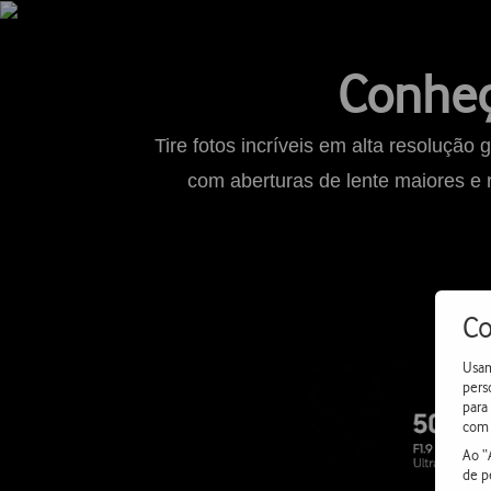
Conheç
Tire fotos incríveis em alta resoluç
com aberturas de lente maiores e 
Co
Usam
pers
para
com 
Ao “
de p