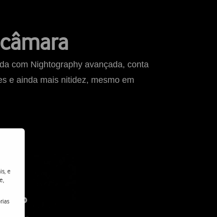
 câmara
pada com Nightography avançada, conta
hes e ainda mais nitidez, mesmo em
is, e
e,
rias