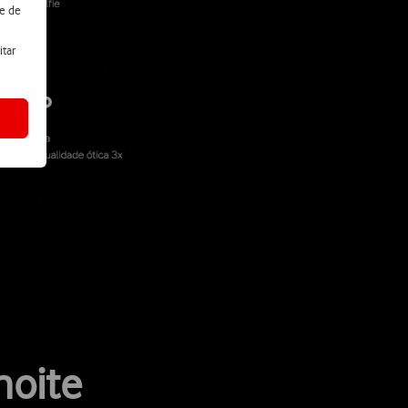
de de
itar
noite