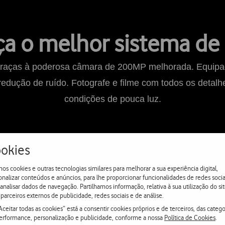
a o melhor sistema de
ão graças à poderosa câmara de 200MP melhorada. Equi
redução de ruído. Fotografe e filme com todos os detal
condições de pouca luz.
okies
os cookies e outras tecnologias similares para melhorar a sua experiência digital,
onalizar conteúdos e anúncios, para lhe proporcionar funcionalidades de redes socia
 analisar dados de navegação. Partilhamos informação, relativa à sua utilização do sit
parceiros externos de publicidade, redes sociais e de análise.
Aceitar todas as cookies” está a consentir cookies próprios e de terceiros, das catego
erformance, personalização e publicidade, conforme a nossa
Política de Cookies
.