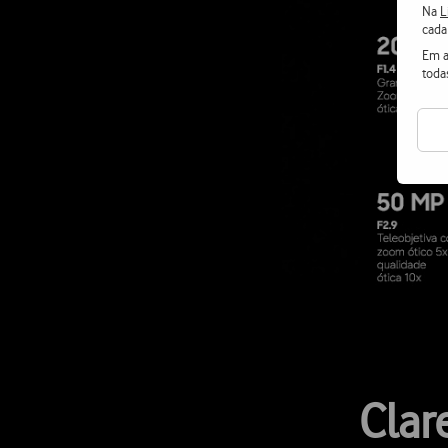
Na
L
cada
Em a
toda
Clar