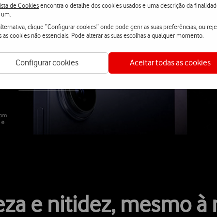
ista de Cookies
encontra o detalhe dos cookies usados e uma descrição da finalida
 um.
lternativa, clique “Configurar cookies” onde pode gerir as suas preferências, ou reje
s as cookies não essenciais. Pode alterar as suas escolhas a qualquer momento.
Configurar cookies
Aceitar todas as cookies
eza e nitidez, mesmo à 