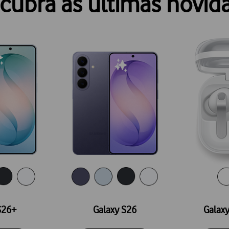
cubra as últimas novid
S26+
Galaxy S26
Galaxy