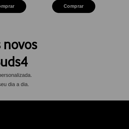
omprar
Comprar
s novos
Buds4
personalizada.
eu dia a dia.