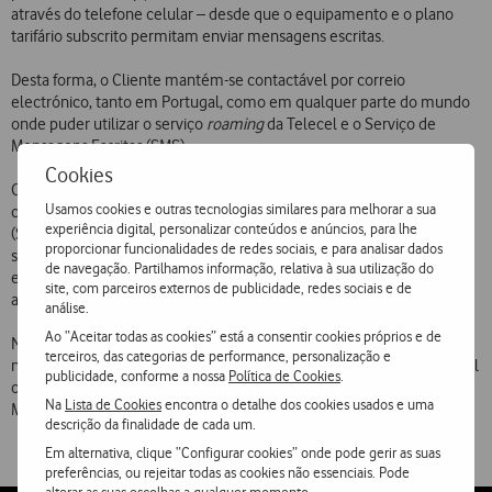
através do telefone celular – desde que o equipamento e o plano
tarifário subscrito permitam enviar mensagens escritas.
Desta forma, o Cliente mantém-se contactável por correio
electrónico, tanto em Portugal, como em qualquer parte do mundo
onde puder utilizar o serviço
roaming
da Telecel e o Serviço de
Mensagens Escritas (SMS).
Cookies
O correio electrónico enviado ou recebido pode conter até 640
Usamos cookies e outras tecnologias similares para melhorar a sua
caracteres, através da composição de quatro mensagens escritas
experiência digital, personalizar conteúdos e anúncios, para lhe
(SMS). A cada novo e-mail recebido é atribuído um número
proporcionar funcionalidades de redes sociais, e para analisar dados
sequencial. Quando o e-mail é decomposto em varias mensagens,
de navegação. Partilhamos informação, relativa à sua utilização do
estas tem também a indicação de um número de ordem, que facilita
site, com parceiros externos de publicidade, redes sociais e de
a sua leitura.
análise.
Ao “Aceitar todas as cookies” está a consentir cookies próprios e de
Nos casos em que o telefone celular, ou o plano tarifário do Cliente,
terceiros, das categorias de performance, personalização e
não permitem o envio de mensagens escritas, continua a ser possível
publicidade, conforme a nossa
Política de Cookies
.
o envio de correio electrónico, através dos operadores do Centro de
Na
Lista de Cookies
encontra o detalhe dos cookies usados e uma
Mensagens Telecel (0931 1820)
descrição da finalidade de cada um.
Em alternativa, clique “Configurar cookies” onde pode gerir as suas
preferências, ou rejeitar todas as cookies não essenciais. Pode