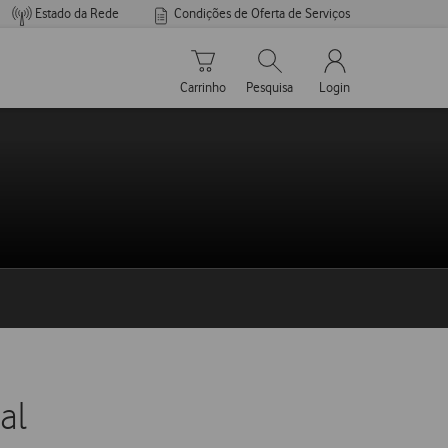
Estado da Rede
Condições de Oferta de Serviços
Carrinho de compras
Pesquisar
My Vodafone Men
Carrinho
Pesquisa
Login
al