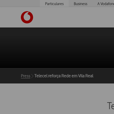
Particulares
Business
A Vodafon
https://www.vodafone.pt
Breadcrumbs
Press
Telecel reforça Rede em Vila Real
T