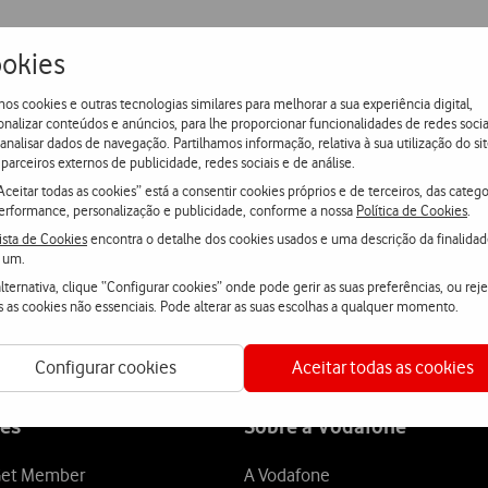
o-base da Telecel na área de Vila Real.
okies
os cookies e outras tecnologias similares para melhorar a sua experiência digital,
rior das comunicações celulares na zona industrial.
onalizar conteúdos e anúncios, para lhe proporcionar funcionalidades de redes socia
 analisar dados de navegação. Partilhamos informação, relativa à sua utilização do sit
parceiros externos de publicidade, redes sociais e de análise.
Aceitar todas as cookies” está a consentir cookies próprios e de terceiros, das catego
erformance, personalização e publicidade, conforme a nossa
Política de Cookies
.
ista de Cookies
encontra o detalhe dos cookies usados e uma descrição da finalida
a-nos
 um.
lternativa, clique “Configurar cookies” onde pode gerir as suas preferências, ou reje
s as cookies não essenciais. Pode alterar as suas escolhas a qualquer momento.
atsApp
Webchat
Fala con
Configurar cookies
Aceitar todas as cookies
es
Sobre a Vodafone
et Member
A Vodafone