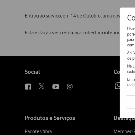
Entrou ao serviço, em 14 de Outubro, uma nova estaçã
Co
Usam
Esta estação veio reforçar a cobertura interior e exte
pers
para
com 
Ao “
de p
Na
L
Follow
Social
Contact
cada
us
Em a
toda
Wh
Site
map
Produtos e Serviços
Destaqu
Pacotes fibra
Member G