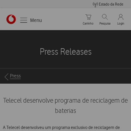
Estado da Rede
Carrinho de compras
Pesquisar
My Vo
Menu
Carrinho
Pesquisa
Login
https://www.vodafone.pt
Press Releases
Breadcrumbs
Press
Telecel desenvolve programa de reciclagem de
baterias
A Telecel desenvolveu um programa exclusivo de reciclagem de