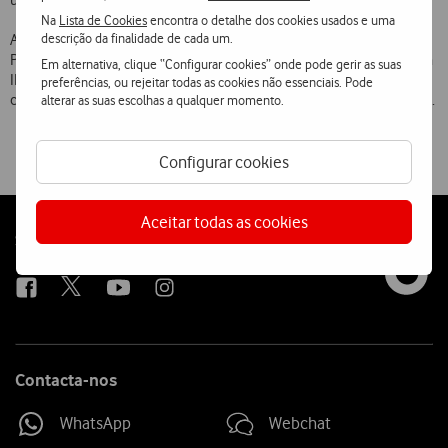
urbano, quer no meio rural.
Na
Lista de Cookies
encontra o detalhe dos cookies usados e uma
descrição da finalidade de cada um.
A Telecel mantém contactos permanentes com o Instituto
Português do Património Arquitectónico (IPPAR), com a UNESCO (via
Em alternativa, clique “Configurar cookies” onde pode gerir as suas
IPPAR) e com as autarquias para encontrar soluções que permitam
preferências, ou rejeitar todas as cookies não essenciais. Pode
colocar infraestruturas com o mínimo de impacto no meio ambiente.
alterar as suas escolhas a qualquer momento.
Configurar cookies
Aceitar todas as cookies
Follow
Social
us
Contacta-nos
WhatsApp
Webchat