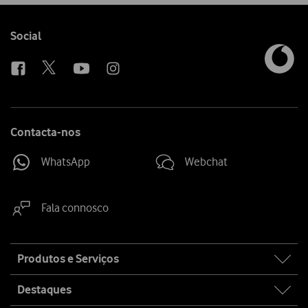
Follow
Social
us
Contacta-nos
WhatsApp
Webchat
Fala connosco
Site
Produtos e Serviços
map
Destaques