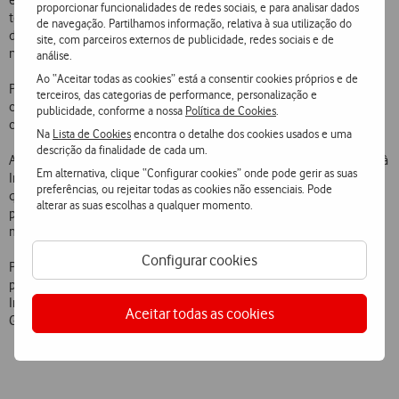
empresas GuiaNet. A Telecel disponibiliza também uma secção para
proporcionar funcionalidades de redes sociais, e para analisar dados
tempos livres, com horóscopo, anedotas e jogos de sorte, para além
de navegação. Partilhamos informação, relativa à sua utilização do
doutros serviços já lançados em Novembro último, designadamente
site, com parceiros externos de publicidade, redes sociais e de
notícias “netc” e CNN, restaurantes e previsão meteorológica.
análise.
Ao “Aceitar todas as cookies” está a consentir cookies próprios e de
Paralelamente, a Telecel anunciou a constituição de uma parceria
terceiros, das categorias de performance, personalização e
com o Banco 7, para a disponibilização do primeiro serviço de
publicidade, conforme a nossa
Política de Cookies
.
corretagem
on-
line com base na tecnologia WAP.
Na
Lista de Cookies
encontra o detalhe dos cookies usados e uma
descrição da finalidade de cada um.
Analistas acreditam que, num futuro próximo, a maioria dos acessos à
Em alternativa, clique “Configurar cookies” onde pode gerir as suas
Internet tenham origem em telefones celulares. A Telecel prevê
preferências, ou rejeitar todas as cookies não essenciais. Pode
que, dentro de 3 a 5 anos, cerca de 20% das suas receitas sejam
alterar as suas escolhas a qualquer momento.
provenientes do tráfego de dados, que inclui, para além do acesso
móvel à Internet, mensagens escritas e fax.
Configurar cookies
Para além do portal “netc”, o serviço WAP da Telecel conta com a
participação de empresas conceituadas na área dos conteúdos em
Inglês e em Português, designadamente a CNN, a Porto Editora e a
Aceitar todas as cookies
GuiaNet.