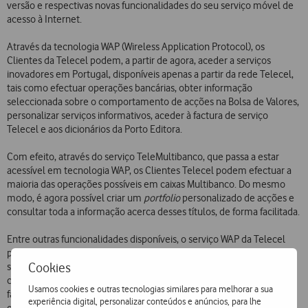
versão e respectivas novas funcionalidades do seu serviço móvel de
acesso à Internet.
Através da tecnologia WAP (Wireless Application Protocol), os
Clientes da Telecel podem, a partir de agora, aceder a serviços
inovadores em Portugal, disponíveis apenas a partir da rede Telecel,
tais como efectuar operações bancárias, obter informação
seleccionada sobre o comportamento de acções na Bolsa de Valores,
personalizar serviços informativos, aceder à factura de serviço
Telecel e aos dicionários da Porto Editora.
Com efeito, através do serviço TeleMultibanco, que passa a estar
acessível em tecnologia WAP, os Clientes Telecel podem efectuar a
maioria das operações possíveis em caixas Multibanco. Do mesmo
modo, é agora possível criar um
portfolio
personalizado de acções e
consultar toda a informação acerca desses títulos, de forma facilitada.
Entre outras funcionalidades disponíveis, o serviço WAP da Telecel
passa ainda a permitir o acesso a e-mails “netc” de um modo mais
Cookies
simplificado que anteriormente, a informação sobre desporto,
cinema e programação dos canais televisivos, contactos úteis de
Usamos cookies e outras tecnologias similares para melhorar a sua
farmácias, táxis, comboios, forças de segurança e o directório de
experiência digital, personalizar conteúdos e anúncios, para lhe