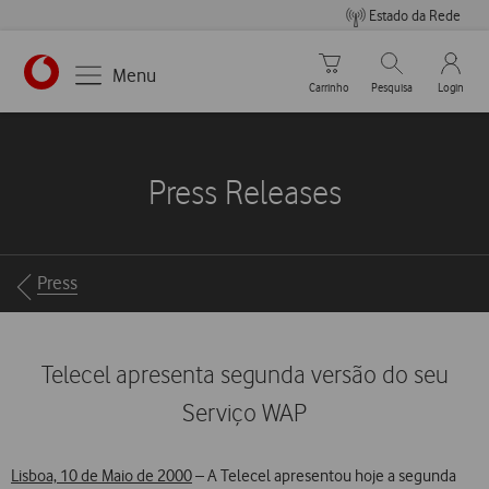
Estado da Rede
Carrinho de compras
Pesquisar
My Vo
Menu
Carrinho
Pesquisa
Login
https://www.vodafone.pt
Press Releases
Breadcrumbs
Press
Telecel apresenta segunda versão do seu
Serviço WAP
Lisboa, 10 de Maio de 2000
– A Telecel apresentou hoje a segunda