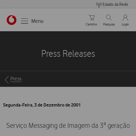
Estado da Rede
Carrinho de compras
Pesquisar
My Vo
Menu
Carrinho
Pesquisa
Login
https://www.vodafone.pt
Press Releases
Breadcrumbs
Press
Segunda-Feira, 3 de Dezembro de 2001
Serviço Messaging de Imagem da 3ª geração