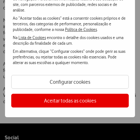
mercado ainda antes da introdução da terceira geração de
site, com parceiros externos de publicidade, redes sociais e de
comunicações móveis  UMTS.
análise.
Ao “Aceitar todas as cookies” está a consentir cookies próprios e de
Nos últimos meses, têm vindo a ser efectuados testes através da
terceiros, das categorias de performance, personalização e
integração na rede GPRS da Vodafone de duas plataformas de
publicidade, conforme a nossa
Política de Cookies
.
fornecedores distintos, a CMG e a Ericsson. Foi possível pela primeira
Na
Lista de Cookies
encontra o detalhe dos cookies usados e uma
vez enviar mensagens MMS com fotografias a cores e texto entre
descrição da finalidade de cada um.
equipamentos Ericsson T68. Foi ainda testado, por exemplo, o envio
Em alternativa, clique “Configurar cookies” onde pode gerir as suas
de MMS para
e-mail
e de
e-mail
para MMS.
preferências, ou rejeitar todas as cookies não essenciais. Pode
alterar as suas escolhas a qualquer momento.
A Vodafone tem vindo a estabelecer parcerias com vários
fornecedores de aplicações para serviços de valor acrescentado que
utilizem o MMS.
Configurar cookies
A demonstração deste novo serviço estará disponível no stand da
Vodafone durante o 11º Congresso das Comunicações (APDC) que irá
Aceitar todas as cookies
decorrer em Lisboa no Centro de Congressos FIL, na Junqueira.
Follow
Social