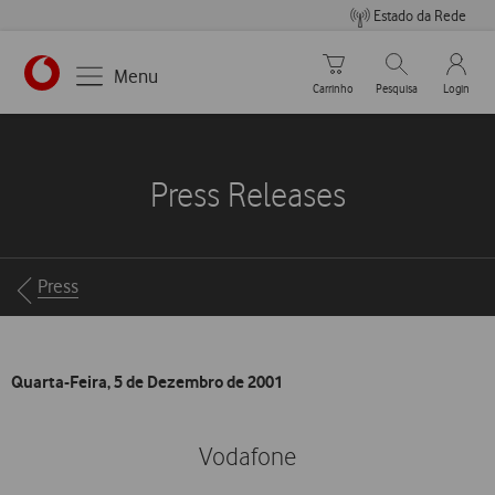
Estado da Rede
Carrinho de compras
Pesquisar
My Vo
Menu
Carrinho
Pesquisa
Login
https://www.vodafone.pt
Press Releases
Breadcrumbs
Press
Quarta-Feira, 5 de Dezembro de 2001
Vodafone