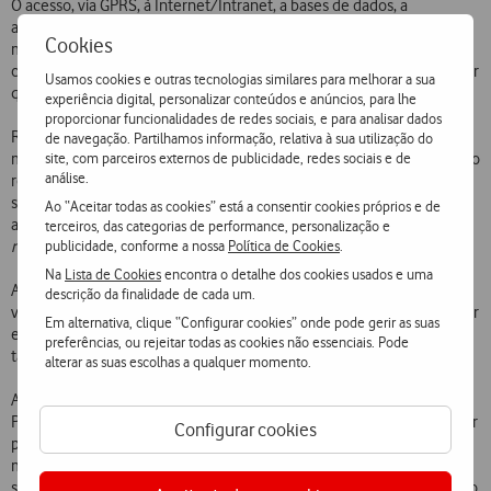
O acesso, via GPRS, à Internet/Intranet, a bases de dados, a
aplicações e ao
e-mail
, em
roaming
, permite que o Cliente, de um
Cookies
modo rápido e em mobilidade, possa consultar e actualizar todos os
conteúdos normalmente disponíveis quando em Portugal, onde quer
Usamos cookies e outras tecnologias similares para melhorar a sua
que ele se encontre.
experiência digital, personalizar conteúdos e anúncios, para lhe
proporcionar funcionalidades de redes sociais, e para analisar dados
Refira-se que o acesso aos serviços GPRS em
roaming
é realizado no
de navegação. Partilhamos informação, relativa à sua utilização do
site, com parceiros externos de publicidade, redes sociais e de
mesmo ambiente das comunicações nacionais (não sendo necessário
análise.
realizar qualquer alteração no perfil de utilização corrente dos
serviços GPRS). Ou seja: a comunicação ao serviço WAP, Web e/ou
Ao “Aceitar todas as cookies” está a consentir cookies próprios e de
acesso remoto a empresas (acesso empresarial) será realizada em
terceiros, das categorias de performance, personalização e
publicidade, conforme a nossa
Política de Cookies
.
roaming
de modo em tudo idêntico ao das comunicações nacionais.
Na
Lista de Cookies
encontra o detalhe dos cookies usados e uma
A forma de taxação dos serviços será realizada unicamente por
descrição da finalidade de cada um.
volume de informação transferida (tanto enviada como recebida). Por
Em alternativa, clique “Configurar cookies” onde pode gerir as suas
enquanto, este serviço só é disponibilizado aos Clientes de planos
preferências, ou rejeitar todas as cookies não essenciais. Pode
tarifários regulares.
alterar as suas escolhas a qualquer momento.
A tecnologia GPRS, lançada pela Vodafone, pela primeira vez em
Portugal, em Setembro de 2000, permite a transmissão de dados por
Configurar cookies
pacotes, segundo os protocolos de comunicação IP utilizados no
mundo Internet. Deste modo, o Cliente pode estar sempre
on-line
,
sem precisar de manter em curso uma chamada telefónica, podendo