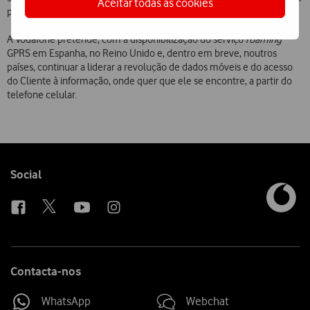
Aceitar todas as cookies
pagar apenas pela informação recebida e enviada.
A Vodafone pretende, com a disponibilização do serviço
roaming
GPRS em Espanha, no Reino Unido e, dentro em breve, noutros
países, continuar a liderar a revolução de dados móveis e do acesso
do Cliente à informação, onde quer que ele se encontre, a partir do
telefone celular.
Follow
Social
us
Contacta-nos
WhatsApp
Webchat