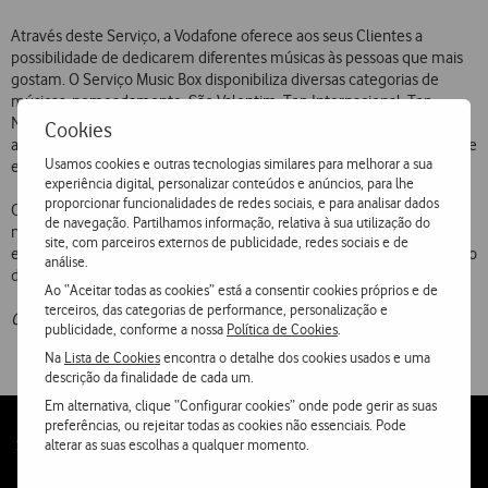
Através deste Serviço, a Vodafone oferece aos seus Clientes a
possibilidade de dedicarem diferentes músicas às pessoas que mais
gostam. O Serviço Music Box disponibiliza diversas categorias de
músicas, nomeadamente, São Valentim, Top Internacional, Top
Nacional, Bandas Sonoras e Ocasiões Especiais.O Cliente poderá
Cookies
ainda adicionar uma mensagem pessoal e programar a data e hora de
Usamos cookies e outras tecnologias similares para melhorar a sua
entrega das mensagens.
experiência digital, personalizar conteúdos e anúncios, para lhe
proporcionar funcionalidades de redes sociais, e para analisar dados
Os Clientes da Vodafone podem utilizar este serviço através do
de navegação. Partilhamos informação, relativa à sua utilização do
número 1564, tendo a chamada um custo de  0,30 por minuto e o
site, com parceiros externos de publicidade, redes sociais e de
envio de uma mensagem musical (para qualquer rede) tem um custo
análise.
de  0,60.
Ao “Aceitar todas as cookies” está a consentir cookies próprios e de
terceiros, das categorias de performance, personalização e
Os preços apresentados incluem IVA à taxa legal em vigor.
publicidade, conforme a nossa
Política de Cookies
.
Na
Lista de Cookies
encontra o detalhe dos cookies usados e uma
descrição da finalidade de cada um.
Em alternativa, clique “Configurar cookies” onde pode gerir as suas
preferências, ou rejeitar todas as cookies não essenciais. Pode
Follow
Social
alterar as suas escolhas a qualquer momento.
us