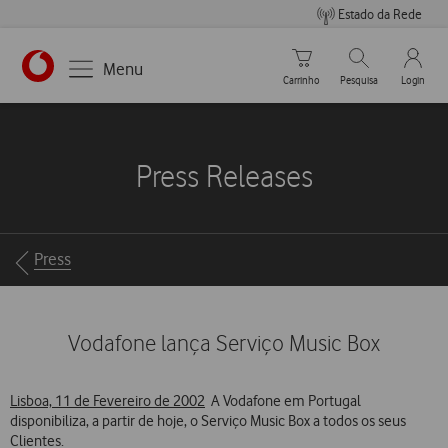
Estado da Rede
Carrinho de compras
Pesquisar
My Vo
Menu
Carrinho
Pesquisa
Login
https://www.vodafone.pt
Press Releases
Breadcrumbs
Press
Vodafone lança Serviço Music Box
Lisboa, 11 de Fevereiro de 2002
 A Vodafone em Portugal
disponibiliza, a partir de hoje, o Serviço Music Box a todos os seus
Clientes.