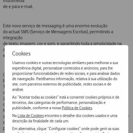
multimédia
de e para e-mail.
Este novo serviço de messaging é uma enorme evolução
do actual SMS (Serviço de Mensagens Escritas), permitindo a
integração
de texto, imagem, cor e som, e garantindo toda a simplicidade na
composição,
Cookies
envio e recepção de mensagens do seu predecessor.
Usamos cookies e outras tecnologias similares para melhorar a sua
experiência digital, personalizar conteúdos e anúncios, para lhe
proporcionar funcionalidades de redes sociais, e para analisar dados
O primeiro equipamento que permite utilizar o MMS é o Sony
de navegação. Partilhamos informação, relativa à sua utilização do
Ericsson
site, com parceiros externos de publicidade, redes sociais e de
T68i que estará disponível nas Lojas Vodafone, a partir de 11
análise.
de Maio, juntamente com a câmara fotográfica Communicam MCA-
Ao “Aceitar todas as cookies” está a consentir cookies próprios e de
20,
terceiros, das categorias de performance, personalização e
da Sony Ericsson. Em conjunto com o T68i, esta câmara permite tirar
publicidade, conforme a nossa
Política de Cookies
.
fotografias
Na
Lista de Cookies
encontra o detalhe dos cookies usados e uma
que podem ser enviadas numa mensagem multimédia de onde quer
descrição da finalidade de cada um.
que se esteja,
para outro Cliente Vodafone com o mesmo equipamento ou para
Em alternativa, clique “Configurar cookies” onde pode gerir as suas