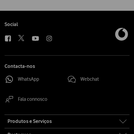
Follow
Social
us
Contacta-nos
WhatsApp
Webchat
Fala connosco
Site
Produtos e Serviços
map