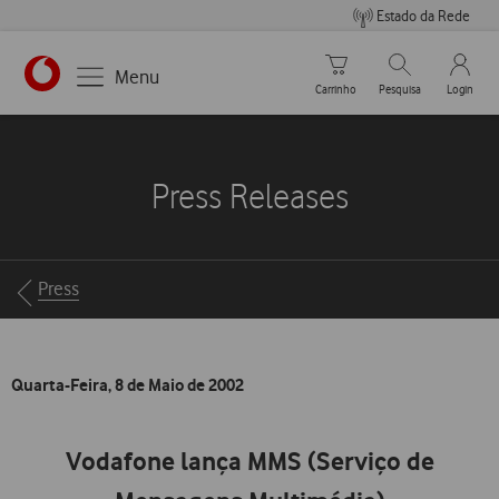
Estado da Rede
Carrinho de compras
Pesquisar
My Vo
Menu
Carrinho
Pesquisa
Login
https://www.vodafone.pt
Press Releases
Breadcrumbs
Press
Quarta-Feira, 8 de Maio de 2002
Vodafone lança MMS (Serviço de