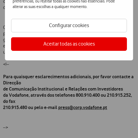
preferências, ou rejeitar todas as cookies não essenciais. Pode
qualquer endereço
alterar as suas escolhas a qualquer momento.
de e-mail.
Configurar cookies
Os Clientes da Vodafone que disponham dos telefones adequados
podem experimentar
gratuitamente o Serviço MMS, até ao dia 31 de Julho. Após
Aceitar todas as cookies
este período cada mensagem multimédia (até 30KB) terá
um custo de 0,45 euros (IVA incluído).
<!–
Para quaisquer esclarecimentos adicionais, por favor contacte a
Direcção
de Comunicação Institucional e Relações com Investidores
da Vodafone, através dos telefones 800.910.400 ou 210.915.252,
do fax
210.915.480 ou pelo e-mail
press@corp.vodafone.pt
–>