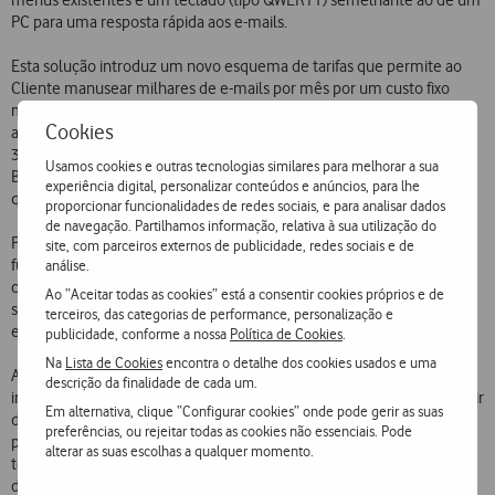
menus existentes e um teclado (tipo QWERTY) semelhante ao de um
PC para uma resposta rápida aos e-mails.
Esta solução introduz um novo esquema de tarifas que permite ao
Cliente manusear milhares de e-mails por mês por um custo fixo
mensal, proporcionando-lhe um efectivo controlo de custos. Para
Cookies
além dos custos de instalação, por um valor mensal por utilizador de
35 euros, que representa pouco mais de 1 euro por dia, o Cliente
Usamos cookies e outras tecnologias similares para melhorar a sua
BlackBerry da Vodafone tem acesso a todo o seu e-mail onde quer
experiência digital, personalizar conteúdos e anúncios, para lhe
que esteja em território nacional.
proporcionar funcionalidades de redes sociais, e para analisar dados
de navegação. Partilhamos informação, relativa à sua utilização do
Para além disso, o BlackBerry da Vodafone apresenta todas as
site, com parceiros externos de publicidade, redes sociais e de
funcionalidades de um telefone tradicional, como a realização de
análise.
chamadas de voz, o envio e recepção de SMS ou o acesso a outros
Ao “Aceitar todas as cookies” está a consentir cookies próprios e de
serviços de dados, designadamente à Internet e a conteúdos
terceiros, das categorias de performance, personalização e
específicos.
publicidade, conforme a nossa
Política de Cookies
.
Na
Lista de Cookies
encontra o detalhe dos cookies usados e uma
A gama de equipamentos BlackBerry da Vodafone contará
descrição da finalidade de cada um.
inicialmente com o terminal BlackBerry 7230 por 299 euros e, a partir
Em alternativa, clique “Configurar cookies” onde pode gerir as suas
de Dezembro, com o BlackBerry 7100v por 274 euros. O primeiro
preferências, ou rejeitar todas as cookies não essenciais. Pode
permite uma interacção mais rápida com o e-mail porque dispõe de
alterar as suas escolhas a qualquer momento.
teclado integral QWERTY e o segundo aproxima-se mais do aspecto
de um telefone móvel normal.