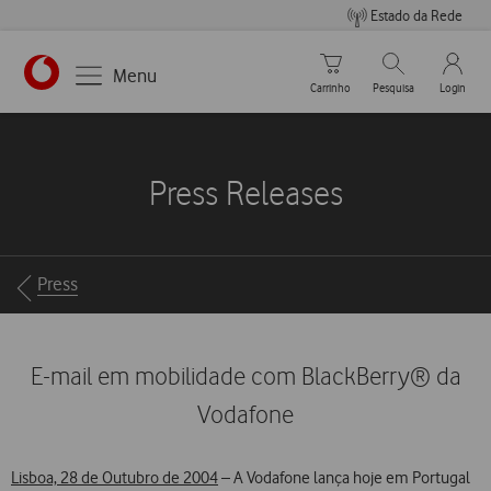
Estado da Rede
Carrinho de compras
Pesquisar
My Vo
Menu
Carrinho
Pesquisa
Login
https://www.vodafone.pt
Press Releases
Breadcrumbs
Press
E-mail em mobilidade com BlackBerry® da
Vodafone
Lisboa, 28 de Outubro de 2004
– A Vodafone lança hoje em Portugal