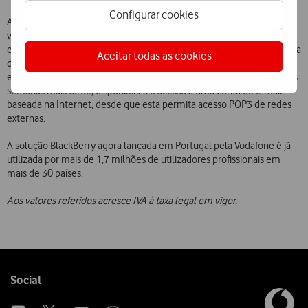
Configurar cookies
A Vodafone disponibilizará duas soluções de acesso a este serviço
vocacionadas para diferentes necessidades dos Clientes. A solução
empresarial, disponível desde o lançamento, permite o acesso à caixa
Aceitar todas as cookies
de correio corporativa, implicando uma instalação dedicada no
escritório do Cliente. A solução profissional/pessoal, disponível umas
semanas mais tarde, disponibiliza o acesso a uma conta de e-mail
baseada na Internet, desde que esta permita acesso POP3 de redes
externas.
A solução BlackBerry agora lançada em Portugal pela Vodafone é já
utilizada por mais de 1,7 milhões de utilizadores profissionais em
mais de 30 países.
Aos valores referidos acresce IVA à taxa legal em vigor.
Follow
Social
us