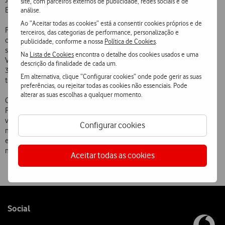
Jornal de Negócios, RTP e Diário Digital, WWE  World Wrestling
site, com parceiros externos de publicidade, redes sociais e de
Entertainment, Gameloft e Codemasters.
análise.
Ao “Aceitar todas as cookies” está a consentir cookies próprios e de
Para aceder ao dimo, é necessário utilizar um telemóvel compatível
terceiros, das categorias de performance, personalização e
com o serviço WAP e proceder de uma das seguintes formas: 1)
publicidade, conforme a nossa
Política de Cookies
.
seguir o link no portal do operador móvel  Optimus Zone, TMN i9 ou
Na
Lista de Cookies
encontra o detalhe dos cookies usados e uma
Vodafone live!  2) enviar um SMS com o texto dimo para o número
descrição da finalidade de cada um.
3000 ou 3) digitar o endereço http://wap.dimo.pt no browser do
Em alternativa, clique “Configurar cookies” onde pode gerir as suas
telemóvel.
preferências, ou rejeitar todas as cookies não essenciais. Pode
alterar as suas escolhas a qualquer momento.
Com o dimo, uma plataforma verdadeiramente inovadora em
Portugal, os três operadores móveis oferecem aos seus clientes a
vantagem de poder estar em permanente contacto com os
Configurar cookies
melhores sites móveis, onde é possível encontrar todo o
entretenimento e informação, de forma personalizada e em plena
mobilidade.
Aceitar todas as cookies
Follow
Social
us