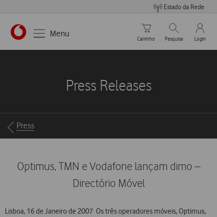
Estado da Rede
Carrinho de compras
Pesquisar
My Vo
Menu
Carrinho
Pesquisa
Login
https://www.vodafone.pt
Press Releases
Breadcrumbs
Press
Optimus, TMN e Vodafone lançam dimo –
Directório Móvel
Lisboa, 16 de Janeiro de 2007  Os três operadores móveis, Optimus,